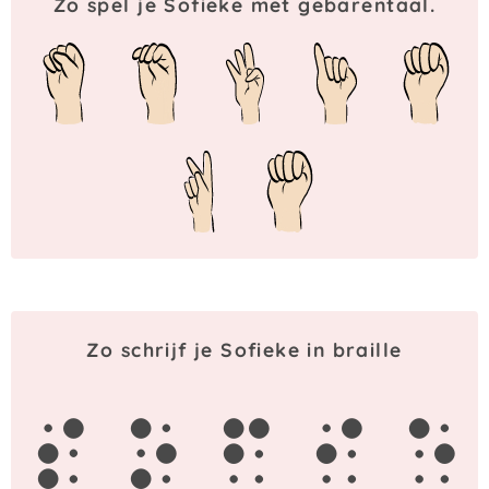
Zo spel je Sofieke met gebarentaal.
Zo schrijf je Sofieke in braille
s
o
f
i
e