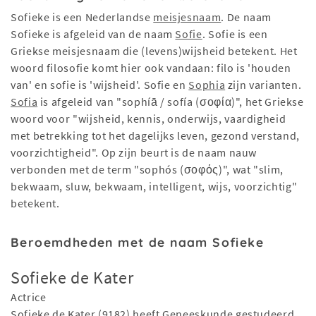
Sofieke is een Nederlandse
meisjesnaam
. De naam
Sofieke is afgeleid van de naam
Sofie
. Sofie is een
Griekse meisjesnaam die (levens)wijsheid betekent. Het
woord filosofie komt hier ook vandaan: filo is 'houden
van' en sofie is 'wijsheid'. Sofie en
Sophia
zijn varianten.
Sofia
is afgeleid van "sophíā / sofía (σοφία)", het Griekse
woord voor "wijsheid, kennis, onderwijs, vaardigheid
met betrekking tot het dagelijks leven, gezond verstand,
voorzichtigheid". Op zijn beurt is de naam nauw
verbonden met de term "sophós (σοφός)", wat "slim,
bekwaam, sluw, bekwaam, intelligent, wijs, voorzichtig"
betekent.
Beroemdheden met de naam Sofieke
Sofieke de Kater
Actrice
Sofieke de Kater (9182) heeft Geneeskunde gestudeerd