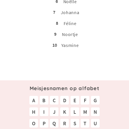
6
Noëlle
7
Johanna
8
Féline
9
Noortje
10
Yasmine
Meisjesnamen op alfabet
A
B
C
D
E
F
G
H
I
J
K
L
M
N
O
P
Q
R
S
T
U