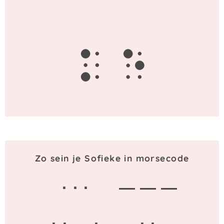
k
e
Zo sein je Sofieke in morsecode
· · ·
— — —
· · — ·
· ·