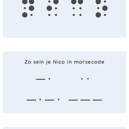
n
i
c
o
Zo sein je Nico in morsecode
— ·
· ·
— · — ·
— — —