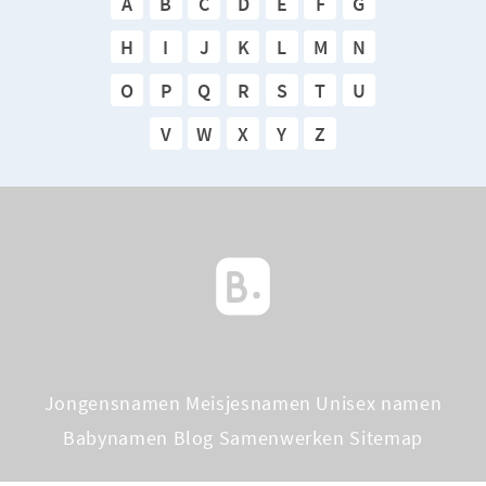
A
B
C
D
E
F
G
H
I
J
K
L
M
N
O
P
Q
R
S
T
U
V
W
X
Y
Z
Jongensnamen
Meisjesnamen
Unisex namen
Babynamen Blog
Samenwerken
Sitemap