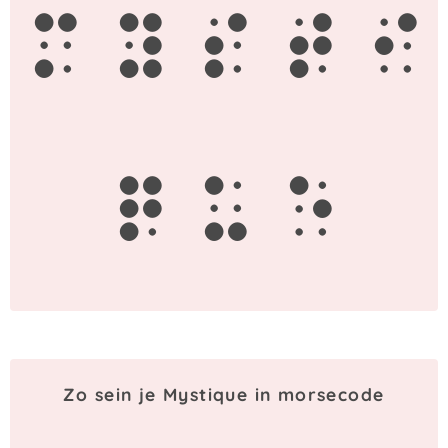
m
y
s
t
i
q
u
e
Zo sein je Mystique in morsecode