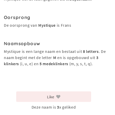
Oorsprong
De oorsprong van
Mystique
is Frans
Naamsopbouw
Mystique is een lange naam en bestaat uit
8 letters
. De
naam begint met de letter
M
en is opgebouwd uit
3
klinkers
(i, u, e) en
5 medeklinkers
(m, y, s, t, q).
Like
Deze naam is
3
x geliked