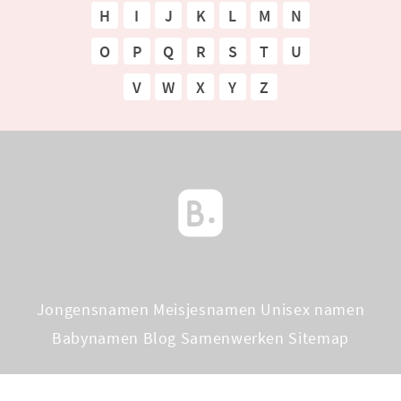
H
I
J
K
L
M
N
O
P
Q
R
S
T
U
V
W
X
Y
Z
Jongensnamen
Meisjesnamen
Unisex namen
Babynamen Blog
Samenwerken
Sitemap