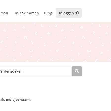
amen
Unisex namen
Blog
Inloggen
 als
meisjesnaam
.