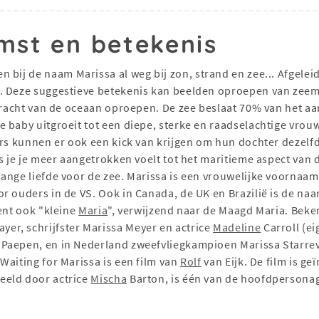
mst en betekenis
en bij de naam Marissa al weg bij zon, strand en zee... Afgelei
t. Deze suggestieve betekenis kan beelden oproepen van zee
 kracht van de oceaan oproepen. De zee beslaat 70% van het aa
 baby uitgroeit tot een diepe, sterke en raadselachtige vro
ers kunnen er ook een kick van krijgen om hun dochter dezelf
s je je meer aangetrokken voelt tot het maritieme aspect van 
ange liefde voor de zee. Marissa is een vrouwelijke voornaam 
or ouders in de VS. Ook in Canada, de UK en Brazilië is de n
ent ook "kleine
Maria
", verwijzend naar de Maagd Maria. Bek
r, schrijfster Marissa Meyer en actrice
Madeline
Carroll (ei
Paepen, en in Nederland zweefvliegkampioen Marissa Starreve
Waiting for Marissa is een film van
Rolf
van Eijk. De film is g
eeld door actrice
Mischa
Barton, is één van de hoofdpersonages