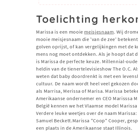
Toelichting herko
Marissa is een mooie
meisjesnaam
. Wij drom
mooie meisjesnaam die 'van de zee' beteken
golven oprijst, of kan vergelijkingen met de
mens nog moet ontdekken. Als je hoopt dat de
is Marissa de perfecte keuze. Millennial-oud
heldin van de tienertelevisieshow The O.C. Al
weten dat baby doordrenkt is met een levensl
cultuur. De naam wordt heel veel gekozen do
als Marrisa, Merissa of Marisa. Marissa betek
Amerikaanse ondernemer en CEO Marisssa Maye
België kennen we het Vlaamse model Marissa 
Verdere leuke weetjes over de naam Marissa: 
Samuel Beckett.Marissa "Coop" Cooper, gesp
een plaats in de Amerikaanse staat Illinois.