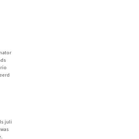
mator
nds
rio
ceerd
s juli
 was
e.