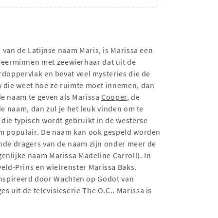
d van de Latijnse naam Maris, is Marissa een
meerminnen met zeewierhaar dat uit de
rdoppervlak en bevat veel mysteries die de
uw die weet hoe ze ruimte moet innemen, dan
de naam te geven als Marissa
Cooper
, de
de naam, dan zul je het leuk vinden om te
die typisch wordt gebruikt in de westerse
aam populair. De naam kan ook gespeld worden
ende dragers van de naam zijn onder meer de
genlijke naam Marissa Madeline Carroll). In
ld-Prins en wielrenster Marissa Baks.
eïnspireerd door Wachten op Godot van
 uit de televisieserie The O.C.. Marissa is