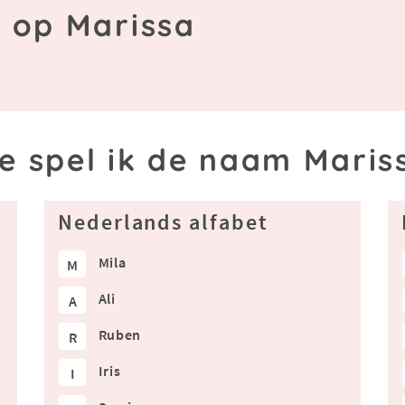
n op Marissa
e spel ik de naam Maris
Nederlands alfabet
Mila
M
Ali
A
Ruben
R
Iris
I