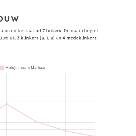
ouw
naam en bestaat uit
7 letters
. De naam begint
uwd uit
3 klinkers
(a, i, a) en
4 medeklinkers