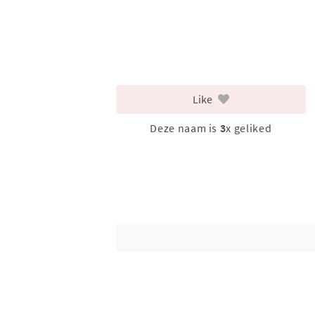
Like
Deze naam is
3
x geliked