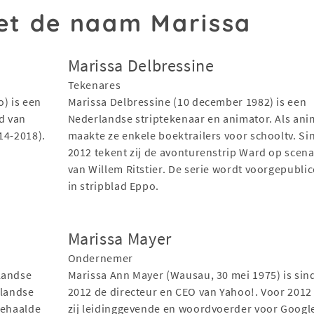
t de naam Marissa
Marissa Delbressine
Tekenares
o) is een
Marissa Delbressine (10 december 1982) is een
nd van
Nederlandse striptekenaar en animator. Als ani
014-2018).
maakte ze enkele boektrailers voor schooltv. Si
2012 tekent zij de avonturenstrip Ward op scena
van Willem Ritstier. De serie wordt voorgepubli
in stripblad Eppo.
Marissa Mayer
Ondernemer
landse
Marissa Ann Mayer (Wausau, 30 mei 1975) is sind
rlandse
2012 de directeur en CEO van Yahoo!. Voor 2012
behaalde
zij leidinggevende en woordvoerder voor Googl