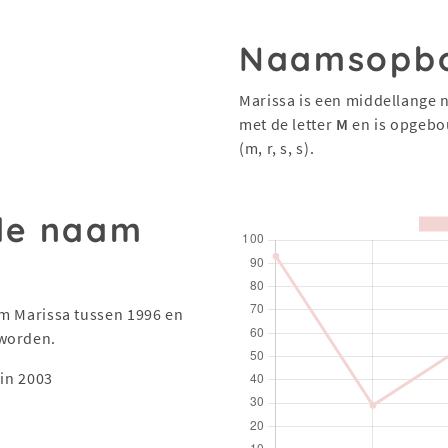
Naamsopb
Marissa is een middellange 
met de letter
M
en is opgebo
(m, r, s, s).
 de naam
aam Marissa tussen 1996 en
eworden.
in 2003