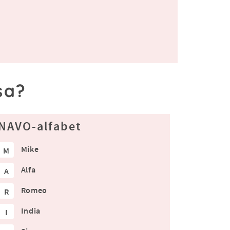
sa?
NAVO-alfabet
Mike
M
Alfa
A
Romeo
R
India
I