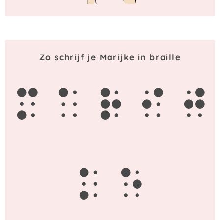
Zo schrijf je Marijke in braille
m
a
r
i
j
k
e