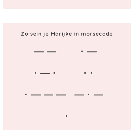
Zo sein je Marijke in morsecode
— —
· —
· — ·
· ·
· — — —
— · —
·