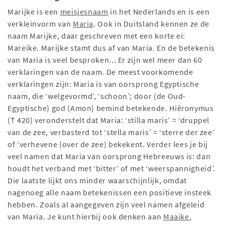
Marijke is een
meisjesnaam
in het Nederlands en is een
verkleinvorm van
Maria
. Ook in Duitsland kennen ze de
naam Marijke, daar geschreven met een korte ei:
Mareike. Marijke stamt dus af van Maria. En de betekenis
van Maria is veel besproken... Er zijn wel meer dan 60
verklaringen van de naam. De meest voorkomende
verklaringen zijn: Maria is van oorsprong Egyptische
naam, die ‘welgevormd’, ‘schoon’; door (de Oud-
Egyptische) god (Amon) bemind betekende. Hiëronymus
(† 420) veronderstelt dat Maria: ‘stilla maris’ = ‘druppel
van de zee, verbasterd tot ‘stella maris’ = ‘sterre der zee’
of ‘verhevene (over de zee) bekekent. Verder lees je bij
veel namen dat Maria van oorsprong Hebreeuws is: dan
houdt het verband met ‘bitter’ of met ‘weerspannigheid’.
Die laatste lijkt ons minder waarschijnlijk, omdat
nagenoeg alle naam betekenissen een positieve insteek
hebben. Zoals al aangegeven zijn veel namen afgeleid
van Maria. Je kunt hierbij ook denken aan
Maaike
,