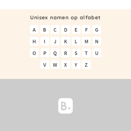
Unisex namen op alfabet
A
B
C
D
E
F
G
H
I
J
K
L
M
N
O
P
Q
R
S
T
U
V
W
X
Y
Z