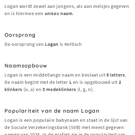
Logan wordt zowel aan jongens, als aan meisjes gegeven
en is hiermee een
unisex naam
.
Oorsprong
De oorsprong van
Logan
is Keltisch
Naamsopbouw
Logan is een middellange naam en bestaat uit
5 letters
.
De naam begint met de letter
L
en is opgebouwd uit
2
klinkers
(o, a) en
3 medeklinkers
(l, g, n).
Populariteit van de naam Logan
Logan is een populaire babynaam en staat in de lijst van
de Sociale Verzekeringsbank (SVB) met meest gegeven
namen van 2025. In de grafiek zie je de populariteit van