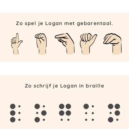
Zo spel je Logan met gebarentaal.
Zo schrijf je Logan in braille
l
o
g
a
n