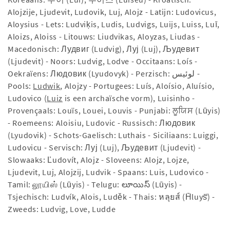
Alojzije, Ljudevit, Ludovik, Luj, Alojz - Latijn: Ludovicus,
Aloysius - Lets: Ludviķis, Ludis, Ludvigs, Luijs, Luiss, Luī,
Aloizs, Aloiss - Litouws: Liudvikas, Aloyzas, Liudas -
Macedonisch: Лудвиг (Ludvig), Луј (Luj), Људевит
(Ljudevit) - Noors: Ludvig, Lodve - Occitaans: Loís -
Oekraïens: Людовик (Lyudovyk) - Perzisch: لوئیس -
Pools:
Ludwik
, Alojzy - Portugees: Luís, Aloísio, Aluísio,
Ludovico (
Luiz
is een archaïsche vorm), Luisinho -
Provençaals: Louïs, Louei, Louvis - Punjabi: ਲੂਯਿਸ (Lūyis)
- Roemeens: Aloisiu, Ludovic - Russisch: Людовик
(Lyudovik) - Schots-Gaelisch: Luthais - Siciliaans: Luiggi,
Ludovicu - Servisch: Луј (Luj), Људевит (Ljudevit) -
Slowaaks: Ľudovít, Alojz - Sloveens: Alojz, Lojze,
Ljudevit, Luj, Alojzij, Ludvik - Spaans: Luis, Ludovico -
Tamil: லூயிஸ் (Lūyis) - Telugu: లూయిస్ (Lūyis) -
Tsjechisch: Ludvík, Alois, Luděk - Thais: หลุยส์ (H̄luys̄̒) -
Zweeds: Ludvig, Love, Ludde