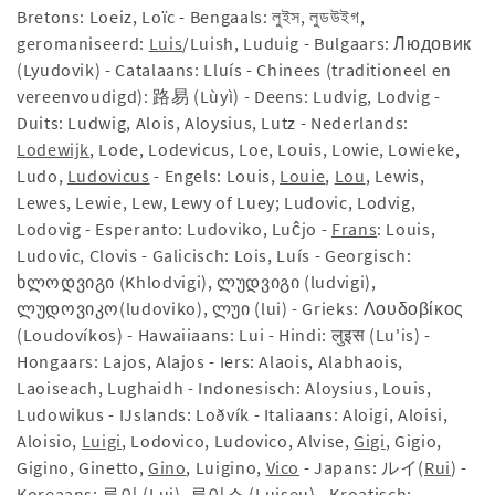
Bretons: Loeiz, Loïc - Bengaals: লুইস, লুডউইগ,
geromaniseerd:
Luis
/Luish, Luduig - Bulgaars: Людовик
(Lyudovik) - Catalaans: Lluís - Chinees (traditioneel en
vereenvoudigd): 路易 (Lùyì) - Deens: Ludvig, Lodvig -
Duits: Ludwig, Alois, Aloysius, Lutz - Nederlands:
Lodewijk
, Lode, Lodevicus, Loe, Louis, Lowie, Lowieke,
Ludo,
Ludovicus
- Engels: Louis,
Louie
,
Lou
, Lewis,
Lewes, Lewie, Lew, Lewy of Luey; Ludovic, Lodvig,
Lodovig - Esperanto: Ludoviko, Luĉjo -
Frans
: Louis,
Ludovic, Clovis - Galicisch: Lois, Luís - Georgisch:
ხლოდვიგი (Khlodvigi), ლუდვიგი (ludvigi),
ლუდოვიკო(ludoviko), ლუი (lui) - Grieks: Λουδοβίκος
(Loudovíkos) - Hawaiiaans: Lui - Hindi: लुइस (Lu'is) -
Hongaars: Lajos, Alajos - Iers: Alaois, Alabhaois,
Laoiseach, Lughaidh - Indonesisch: Aloysius, Louis,
Ludowikus - IJslands: Loðvík - Italiaans: Aloigi, Aloisi,
Aloisio,
Luigi
, Lodovico, Ludovico, Alvise,
Gigi
, Gigio,
Gigino, Ginetto,
Gino
, Luigino,
Vico
- Japans: ルイ(
Rui
) -
Koreaans: 루이 (Lui), 루이스 (Luiseu) - Kroatisch: