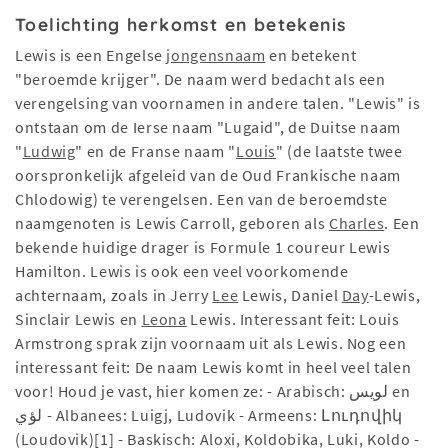
Toelichting herkomst en betekenis
Lewis is een Engelse
jongensnaam
en betekent
"beroemde krijger". De naam werd bedacht als een
verengelsing van voornamen in andere talen. "Lewis" is
ontstaan om de Ierse naam "Lugaid", de Duitse naam
"
Ludwig
" en de Franse naam "
Louis
" (de laatste twee
oorspronkelijk afgeleid van de Oud Frankische naam
Chlodowig) te verengelsen. Een van de beroemdste
naamgenoten is Lewis Carroll, geboren als
Charles
. Een
bekende huidige drager is Formule 1 coureur Lewis
Hamilton. Lewis is ook een veel voorkomende
achternaam, zoals in Jerry
Lee
Lewis, Daniel
Day
-Lewis,
Sinclair Lewis en
Leona
Lewis. Interessant feit: Louis
Armstrong sprak zijn voornaam uit als Lewis. Nog een
interessant feit: De naam Lewis komt in heel veel talen
voor! Houd je vast, hier komen ze: - Arabisch: لويس‎ en
لؤي - Albanees: Luigj, Ludovik - Armeens: Լուդովիկ
(Loudovik)[1] - Baskisch: Aloxi, Koldobika, Luki, Koldo -