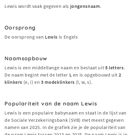
Lewis wordt vaak gegeven als
jongensnaam
.
Oorsprong
De oorsprong van
Lewis
is Engels
Naamsopbouw
Lewis is een middellange naam en bestaat uit
5 letters
.
De naam begint met de letter
L
en is opgebouwd uit
2
klinkers
(e, i) en
3 medeklinkers
(l, w, s).
Populariteit van de naam Lewis
Lewis is een populaire babynaam en staat in de lijst van
de Sociale Verzekeringsbank (SVB) met meest gegeven
namen van 2025. In de grafiek zie je de populariteit van
de naam Lewis tussen 2013 en 2025. De naam Lewis is in