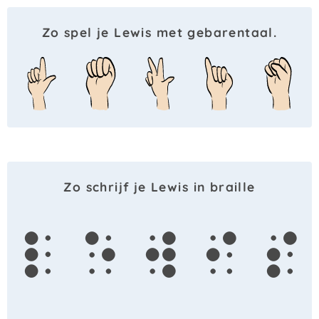
Zo spel je Lewis met gebarentaal.
Zo schrijf je Lewis in braille
l
e
w
i
s