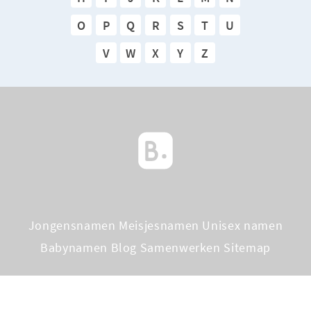
O
P
Q
R
S
T
U
V
W
X
Y
Z
Jongensnamen
Meisjesnamen
Unisex namen
Babynamen Blog
Samenwerken
Sitemap