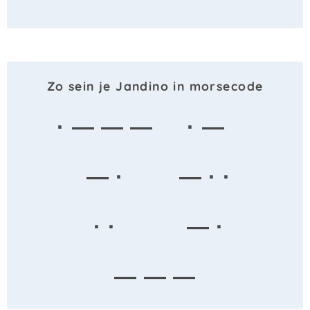
Zo sein je Jandino in morsecode
· — — —
· —
— ·
— · ·
· ·
— ·
— — —