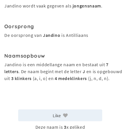
Jandino wordt vaak gegeven als
jongensnaam
.
Oorsprong
De oorsprong van
Jandino
is Antilliaans
Naamsopbouw
Jandino is een middellange naam en bestaat uit
7
letters
. De naam begint met de letter
J
en is opgebouwd
uit
3 klinkers
(a, i, o) en
4 medeklinkers
(j, n, d, n).
Like
Deze naam is
3
x geliked