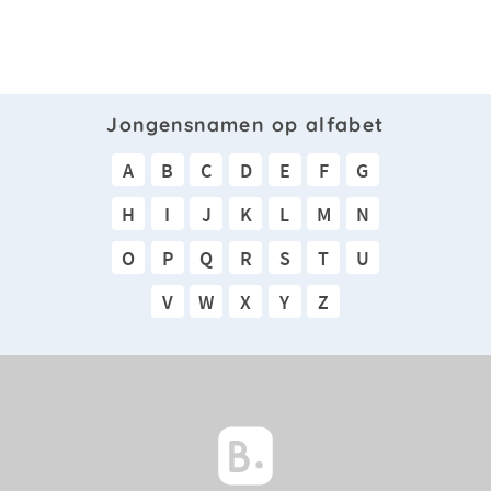
Jongensnamen op alfabet
A
B
C
D
E
F
G
H
I
J
K
L
M
N
O
P
Q
R
S
T
U
V
W
X
Y
Z