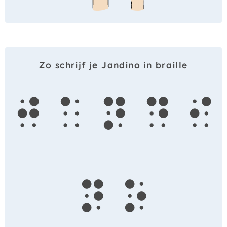
Zo schrijf je Jandino in braille
j
a
n
d
i
n
o