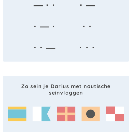
— · ·
· —
· — ·
· ·
· · —
· · ·
Zo sein je Darius met nautische
seinvlaggen