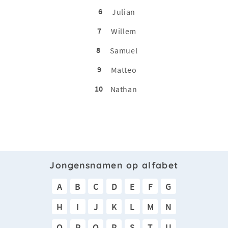
6
Julian
7
Willem
8
Samuel
9
Matteo
10
Nathan
Jongensnamen op alfabet
A
B
C
D
E
F
G
H
I
J
K
L
M
N
O
P
Q
R
S
T
U