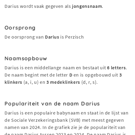
Darius wordt vaak gegeven als
jongensnaam
.
Oorsprong
De oorsprong van
Darius
is Perzisch
Naamsopbouw
Darius is een middellange naam en bestaat uit
6 letters
.
De naam begint met de letter
D
en is opgebouwd uit
3
klinkers
(a, i, u) en
3 medeklinkers
(d, r, s).
Populariteit van de naam Darius
Darius is een populaire babynaam en staat in de lijst van
de Sociale Verzekeringsbank (SVB) met meest gegeven
namen van 2024. In de grafiek zie je de populariteit van
de naam Darius tussen 2023 en 2024. De naam Darius is