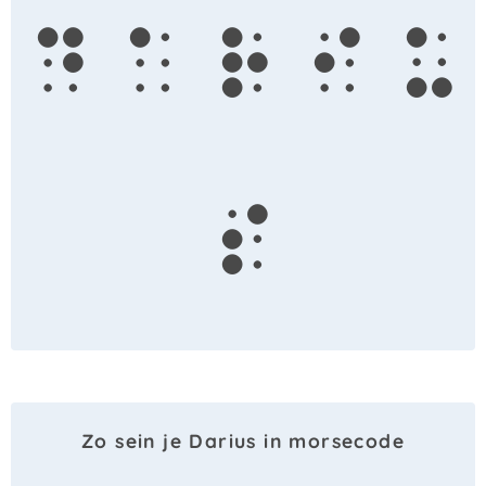
d
a
r
i
u
s
Zo sein je Darius in morsecode