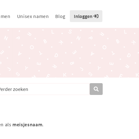
amen
Unisex namen
Blog
Inloggen
en als
meisjesnaam
.