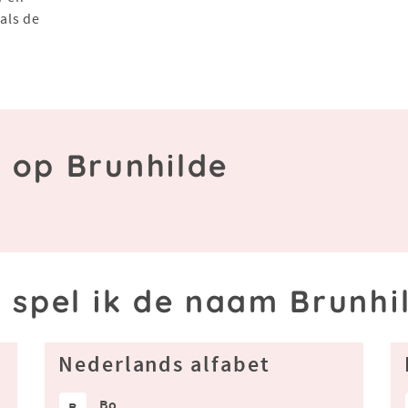
 als de
n op Brunhilde
 spel ik de naam Brunhi
Nederlands alfabet
Bo
B