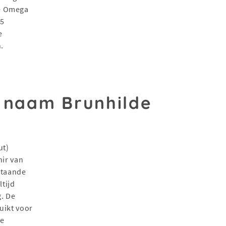
re Omega
15
e
.
 naam Brunhilde
ut)
hir van
staande
ltijd
g. De
uikt voor
ze