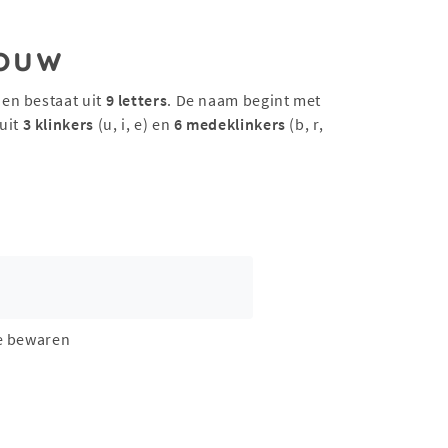
ouw
 en bestaat uit
9 letters
. De naam begint met
uit
3 klinkers
(u, i, e) en
6 medeklinkers
(b, r,
e bewaren