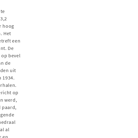
nte
 3,2
er hoog
. Het
treft een
ont. De
 op bevel
an de
den uit
n 1934.
erhalen.
ericht op
en werd,
d paard,
legende
hedraal
al al
r en