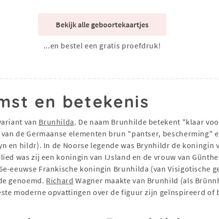
Bekijk alle geboortekaartjes
...en bestel een gratis proefdruk!
mst en betekenis
variant van
Brunhilda
. De naam Brunhilde betekent "klaar voor
 van de Germaanse elementen brun "pantser, bescherming" en 
n en hildr). In de Noorse legende was Brynhildr de koningin
ied was zij een koningin van IJsland en de vrouw van Günther
6e-eeuwse Frankische koningin Brunhilda (van Visigotische g
nde genoemd.
Richard
Wagner maakte van Brunhild (als Brünnhi
ste moderne opvattingen over de figuur zijn geïnspireerd of