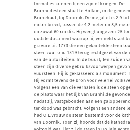
formaties kunnen lijnen zijn of kringen. De
Brunhildesteen staat te Hollain, in de gemee
Brunehaut, bij Doornik. De megaliet is 2,9 tot
meter breed, tussen de 4,2 meter en 3,5 met
en zowat 60 cm dik. Hij weegt ongeveer 25 ton
oudste document waarop hij vermeld staat be
gravure uit 1773 die een gekantelde steen to
steen zou rond 1819 terug rechtgezet worden
van de autoriteiten. In de buurt, ten zuiden v
steen zijn diverse gebruiksvoorwerpen gevon
vuursteen. Hij is geklasseerd als monument i
Hij vormt tevens de bron voor velerlei volksv
Volgens een van die verhalen is de steen opg
de plaats waar het lijk van Brunhilde gevond
nadat zij, vastgebonden aan een galopperen
ter dood was gebracht. Volgens een andere 
had O.L.Vrouw de steen bestemd voor de kat
van Doornik. Toen zij hoorde dat de kathedra
voltooid was, liet zij de steen in Hollain achte