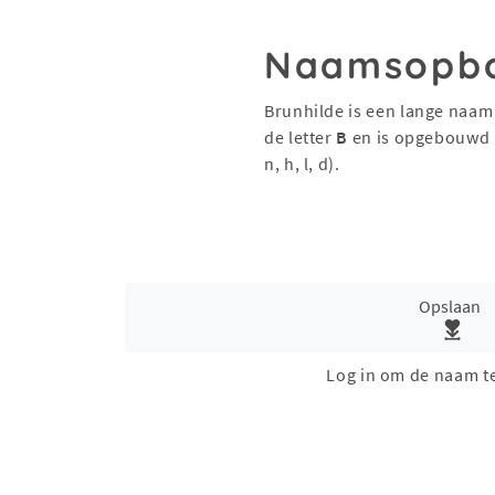
Naamsopb
Brunhilde is een lange naam
de letter
B
en is opgebouwd 
n, h, l, d).
Opslaan
Log in om de naam t