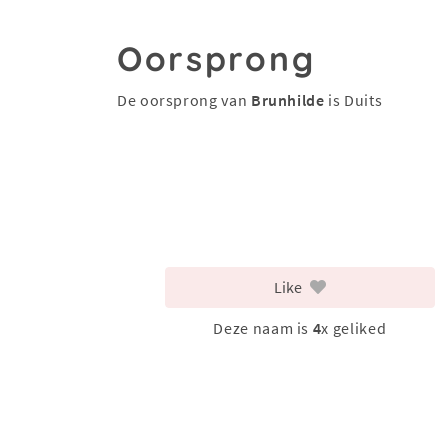
Oorsprong
De oorsprong van
Brunhilde
is Duits
Like
Deze naam is
4
x geliked