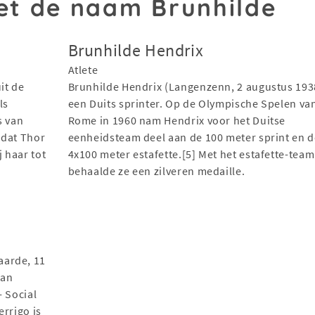
t de naam Brunhilde
Brunhilde Hendrix
Atlete
it de
Brunhilde Hendrix (Langenzenn, 2 augustus 1938
ls
een Duits sprinter. Op de Olympische Spelen va
s van
Rome in 1960 nam Hendrix voor het Duitse
adat Thor
eenheidsteam deel aan de 100 meter sprint en d
 haar tot
4x100 meter estafette.[5] Met het estafette-team
behaalde ze een zilveren medaille.
aarde, 11
ian
- Social
errigo is