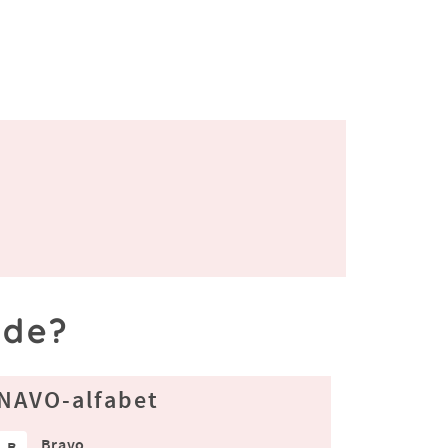
lde?
NAVO-alfabet
Bravo
B