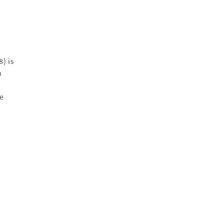
) is
n
e