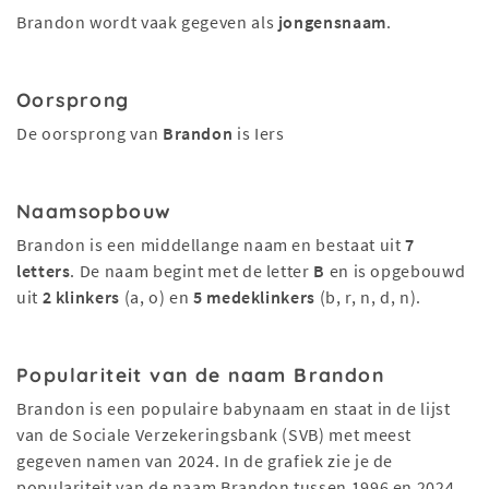
Brandon wordt vaak gegeven als
jongensnaam
.
Oorsprong
De oorsprong van
Brandon
is Iers
Naamsopbouw
Brandon is een middellange naam en bestaat uit
7
letters
. De naam begint met de letter
B
en is opgebouwd
uit
2 klinkers
(a, o) en
5 medeklinkers
(b, r, n, d, n).
Populariteit van de naam Brandon
Brandon is een populaire babynaam en staat in de lijst
van de Sociale Verzekeringsbank (SVB) met meest
gegeven namen van 2024. In de grafiek zie je de
populariteit van de naam Brandon tussen 1996 en 2024.