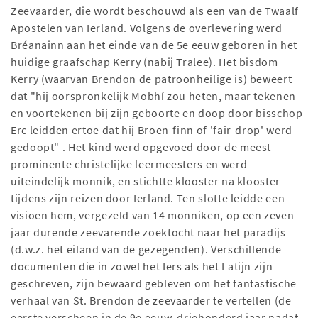
Zeevaarder, die wordt beschouwd als een van de Twaalf
Apostelen van Ierland. Volgens de overlevering werd
Bréanainn aan het einde van de 5e eeuw geboren in het
huidige graafschap Kerry (nabij Tralee). Het bisdom
Kerry (waarvan Brendon de patroonheilige is) beweert
dat "hij oorspronkelijk Mobhí zou heten, maar tekenen
en voortekenen bij zijn geboorte en doop door bisschop
Erc leidden ertoe dat hij Broen-finn of 'fair-drop' werd
gedoopt" . Het kind werd opgevoed door de meest
prominente christelijke leermeesters en werd
uiteindelijk monnik, en stichtte klooster na klooster
tijdens zijn reizen door Ierland. Ten slotte leidde een
visioen hem, vergezeld van 14 monniken, op een zeven
jaar durende zeevarende zoektocht naar het paradijs
(d.w.z. het eiland van de gezegenden). Verschillende
documenten die in zowel het Iers als het Latijn zijn
geschreven, zijn bewaard gebleven om het fantastische
verhaal van St. Brendon de zeevaarder te vertellen (de
eerste verscheen in de 9e eeuw, driehonderd jaar nadat