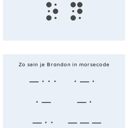
o
n
Zo sein je Brandon in morsecode
— · · ·
· — ·
· —
— ·
— · ·
— — —