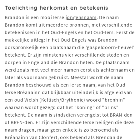
Toelichting herkomst en betekenis
Brandon is een mooi Ierse
jongensnaam
. De naam
Brandon komt uit meerdere bronnen, met verschillende
betekenissen in het Oud-Engels en het Oud-Iers. Eerst de
makkelijke uitleg: In het Oud-Engels was Brandon
oorspronkelijk een plaatsnaam die 'gaspeldoorn-heuvel'
betekent. Er zijn minstens vier verschillende steden en
dorpen in Engeland die Brandon heten. De plaatsnaam
werd zoals met veel meer namen eerst als achternaam en
later als voornaam gebruikt. Meestal wordt de naam
Brandon beschouwd als een Ierse naam, van het Oud-
Ierse Bréanainn dat blijkbaar uiteindelijk is afgeleid van
een oud Welsh (Keltisch/Brythonic) woord "brenhin"
waarvan wordt gezegd dat het "koning" of "prins"
betekent. De naam is sindsdien verengelst tot BRAN-den
of BREN-den. Er zijn verschillende Ierse heiligen die deze
naam dragen, maar geen enkele is zo beroemd als
Bréanainn van Clonfert, ook bekend als Brendan de