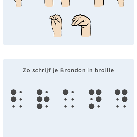
Zo schrijf je Brandon in braille
b
r
a
n
d