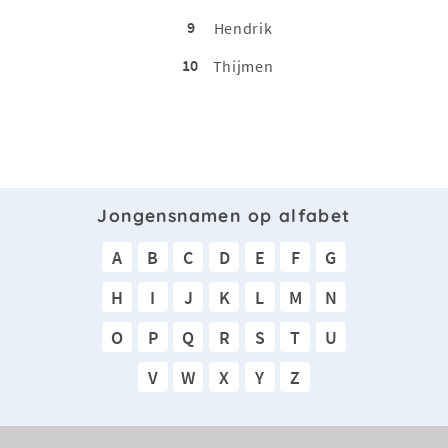
9
Hendrik
10
Thijmen
Jongensnamen op alfabet
A
B
C
D
E
F
G
H
I
J
K
L
M
N
O
P
Q
R
S
T
U
V
W
X
Y
Z