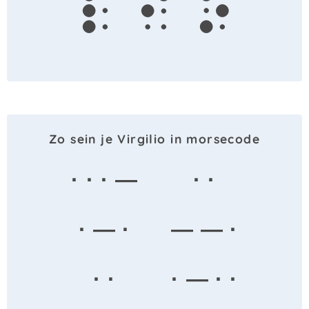
l
i
o
Zo sein je Virgilio in morsecode
· · · —
· ·
· — ·
— — ·
· ·
· — · ·