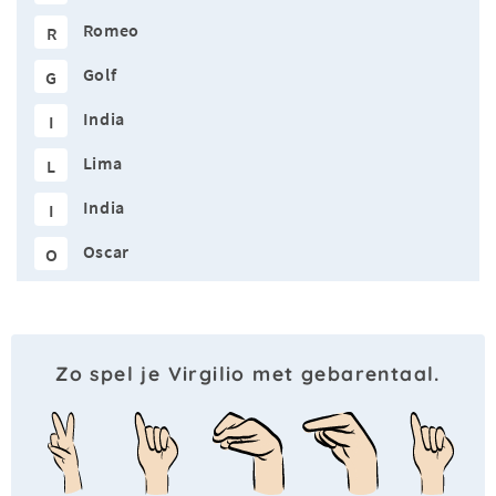
Romeo
R
Golf
G
India
I
Lima
L
India
I
Oscar
O
Zo spel je Virgilio met gebarentaal.