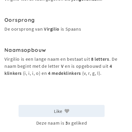
Oorsprong
De oorsprong van
Virgilio
is Spaans
Naamsopbouw
Virgilio is een lange naam en bestaat uit
8 letters
. De
naam begint met de letter
V
en is opgebouwd uit
4
klinkers
(i, i, i, o) en
4 medeklinkers
(v, r, g, l).
Like
Deze naam is
3
x geliked