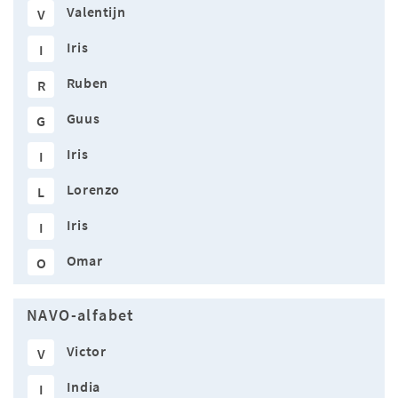
Valentijn
V
Iris
I
Ruben
R
Guus
G
Iris
I
Lorenzo
L
Iris
I
Omar
O
NAVO-alfabet
Victor
V
India
I