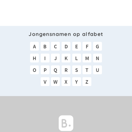
Jongensnamen op alfabet
A
B
C
D
E
F
G
H
I
J
K
L
M
N
O
P
Q
R
S
T
U
V
W
X
Y
Z