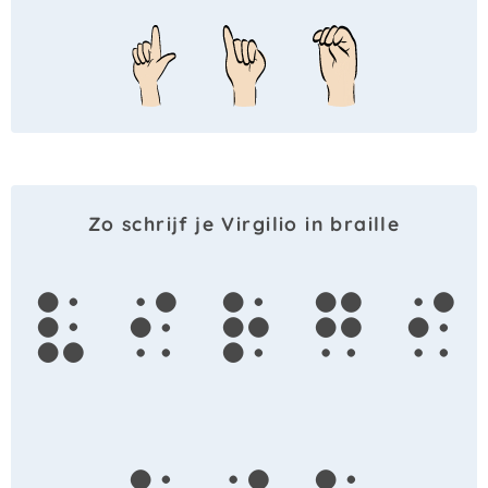
Zo schrijf je Virgilio in braille
v
i
r
g
i