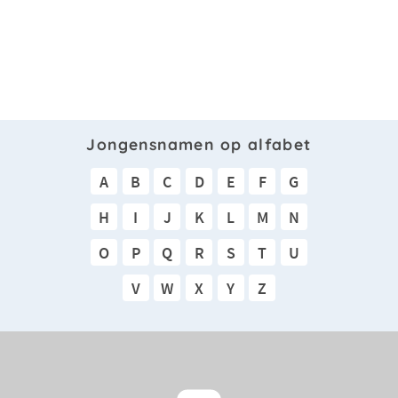
Jongensnamen op alfabet
A
B
C
D
E
F
G
H
I
J
K
L
M
N
O
P
Q
R
S
T
U
V
W
X
Y
Z