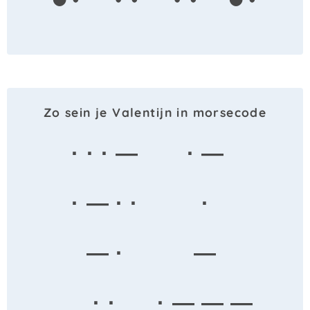
Zo sein je Valentijn in morsecode
· · · —
· —
· — · ·
·
— ·
—
· ·
· — — —