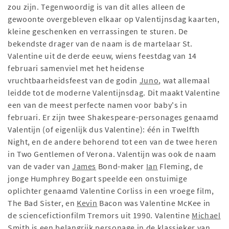
zou zijn. Tegenwoordig is van dit alles alleen de
gewoonte overgebleven elkaar op Valentijnsdag kaarten,
kleine geschenken en verrassingen te sturen. De
bekendste drager van de naam is de martelaar St.
Valentine uit de derde eeuw, wiens feestdag van 14
februari samenviel met het heidense
vruchtbaarheidsfeest van de godin
Juno
, wat allemaal
leidde tot de moderne Valentijnsdag. Dit maakt Valentine
een van de meest perfecte namen voor baby's in
februari. Er zijn twee Shakespeare-personages genaamd
Valentijn (of eigenlijk dus Valentine): één in Twelfth
Night, en de andere behorend tot een van de twee heren
in Two Gentlemen of Verona. Valentijn was ook de naam
van de vader van
James
Bond-maker
Ian
Fleming, de
jonge Humphrey Bogart speelde een onstuimige
oplichter genaamd Valentine Corliss in een vroege film,
The Bad Sister, en
Kevin
Bacon was Valentine McKee in
de sciencefictionfilm Tremors uit 1990. Valentine
Michael
Smith is een belangrijk personage in de klassieker van