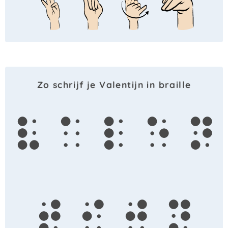
Zo schrijf je Valentijn in braille
v
a
l
e
n
t
i
j
n