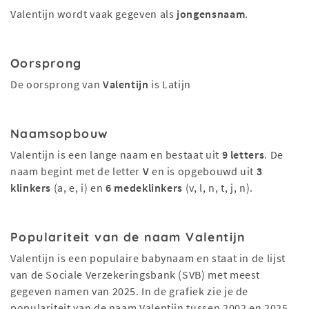
Valentijn wordt vaak gegeven als
jongensnaam
.
Oorsprong
De oorsprong van
Valentijn
is Latijn
Naamsopbouw
Valentijn is een lange naam en bestaat uit
9 letters
. De
naam begint met de letter
V
en is opgebouwd uit
3
klinkers
(a, e, i) en
6 medeklinkers
(v, l, n, t, j, n).
Populariteit van de naam Valentijn
Valentijn is een populaire babynaam en staat in de lijst
van de Sociale Verzekeringsbank (SVB) met meest
gegeven namen van 2025. In de grafiek zie je de
populariteit van de naam Valentijn tussen 2002 en 2025.