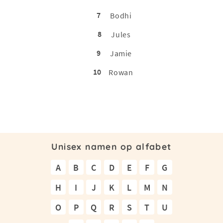
7
Bodhi
8
Jules
9
Jamie
10
Rowan
Unisex namen op alfabet
A
B
C
D
E
F
G
H
I
J
K
L
M
N
O
P
Q
R
S
T
U