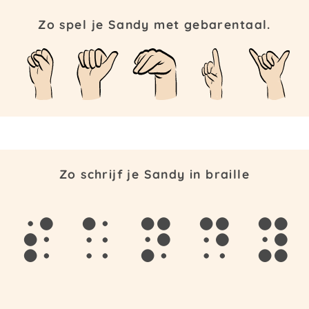
Zo spel je Sandy met gebarentaal.
Zo schrijf je Sandy in braille
s
a
n
d
y