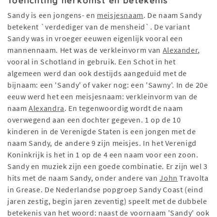
Toelichting herkomst en betekenis
Sandy is een jongens- en
meisjesnaam
. De naam Sandy
betekent `verdediger van de mensheid`. De variant
Sandy was in vroeger eeuwen eigenlijk vooral een
mannennaam. Het was de verkleinvorm van
Alexander
,
vooral in Schotland in gebruik. Een Schot in het
algemeen werd dan ook destijds aangeduid met de
bijnaam: een 'Sandy' of vaker nog: een 'Sawny'. In de 20e
eeuw werd het een meisjesnaam: verkleinvorm van de
naam
Alexandra
. En tegenwoordig wordt de naam
overwegend aan een dochter gegeven. 1 op de 10
kinderen in de Verenigde Staten is een jongen met de
naam Sandy, de andere 9 zijn meisjes. In het Verenigd
Koninkrijk is het in 1 op de 4 een naam voor een zoon.
Sandy en muziek zijn een goede combinatie. Er zijn wel 3
hits met de naam Sandy, onder andere van
John
Travolta
in Grease. De Nederlandse popgroep Sandy Coast (eind
jaren zestig, begin jaren zeventig) speelt met de dubbele
betekenis van het woord: naast de voornaam 'Sandy' ook