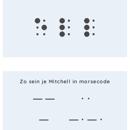
e
l
l
Zo sein je Mitchell in morsecode
— —
· ·
—
— · — ·