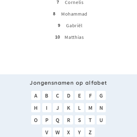
7
Cornelis
8
Mohammad
9
Gabriël
10
Matthias
Jongensnamen op alfabet
A
B
C
D
E
F
G
H
I
J
K
L
M
N
O
P
Q
R
S
T
U
V
W
X
Y
Z