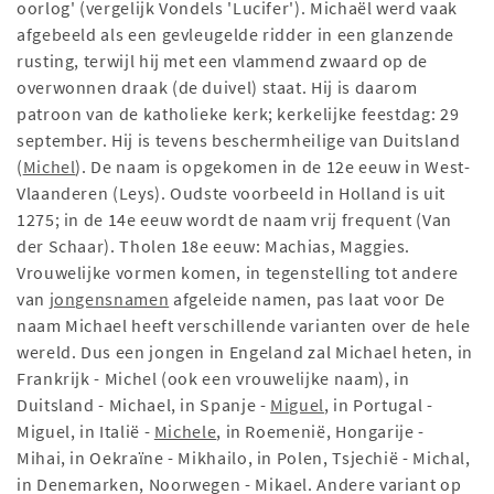
oorlog' (vergelijk Vondels 'Lucifer'). Michaël werd vaak
afgebeeld als een gevleugelde ridder in een glanzende
rusting, terwijl hij met een vlammend zwaard op de
overwonnen draak (de duivel) staat. Hij is daarom
patroon van de katholieke kerk; kerkelijke feestdag: 29
september. Hij is tevens beschermheilige van Duitsland
(
Michel
). De naam is opgekomen in de 12e eeuw in West-
Vlaanderen (Leys). Oudste voorbeeld in Holland is uit
1275; in de 14e eeuw wordt de naam vrij frequent (Van
der Schaar). Tholen 18e eeuw: Machias, Maggies.
Vrouwelijke vormen komen, in tegenstelling tot andere
van
jongensnamen
afgeleide namen, pas laat voor De
naam Michael heeft verschillende varianten over de hele
wereld. Dus een jongen in Engeland zal Michael heten, in
Frankrijk - Michel (ook een vrouwelijke naam), in
Duitsland - Michael, in Spanje -
Miguel
, in Portugal -
Miguel, in Italië -
Michele
, in Roemenië, Hongarije -
Mihai, in Oekraïne - Mikhailo, in Polen, Tsjechië - Michal,
in Denemarken, Noorwegen - Mikael. Andere variant op