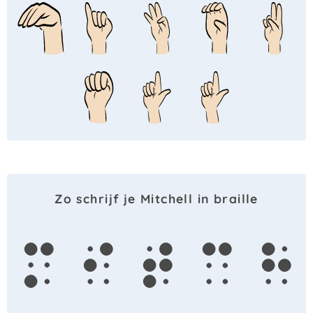
Zo schrijf je Mitchell in braille
m
i
t
c
h