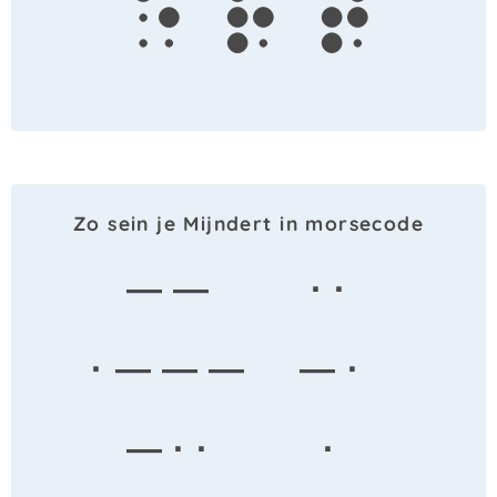
e
r
t
Zo sein je Mijndert in morsecode
— —
· ·
· — — —
— ·
— · ·
·