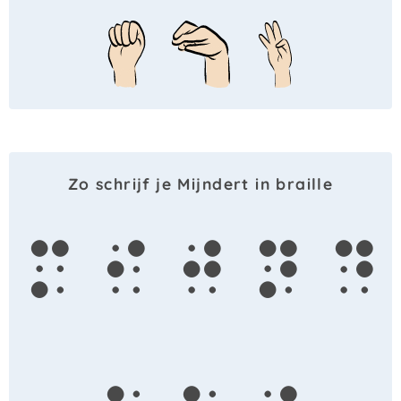
Zo schrijf je Mijndert in braille
m
i
j
n
d