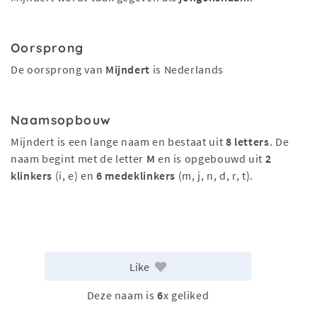
Oorsprong
De oorsprong van
Mijndert
is Nederlands
Naamsopbouw
Mijndert is een lange naam en bestaat uit
8 letters
. De
naam begint met de letter
M
en is opgebouwd uit
2
klinkers
(i, e) en
6 medeklinkers
(m, j, n, d, r, t).
Like
Deze naam is
6
x geliked