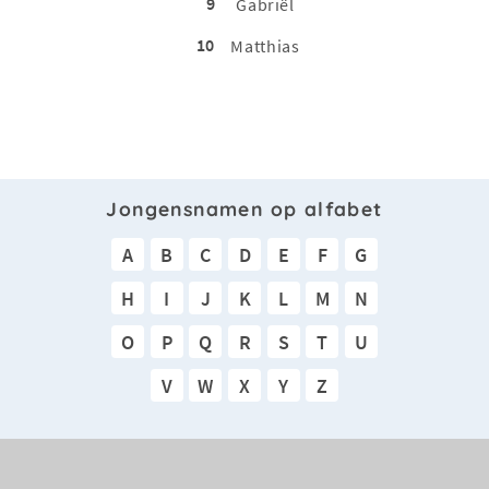
9
Gabriël
10
Matthias
Jongensnamen op alfabet
A
B
C
D
E
F
G
H
I
J
K
L
M
N
O
P
Q
R
S
T
U
V
W
X
Y
Z