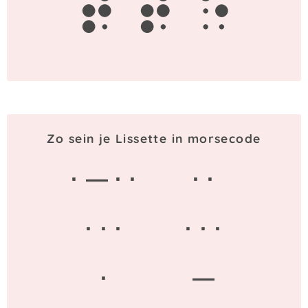
t
t
e
Zo sein je Lissette in morsecode
· — · ·
· ·
· · ·
· · ·
·
—