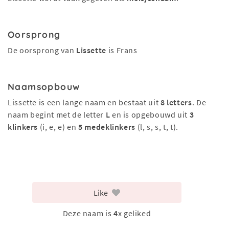
Oorsprong
De oorsprong van
Lissette
is Frans
Naamsopbouw
Lissette is een lange naam en bestaat uit
8 letters
. De
naam begint met de letter
L
en is opgebouwd uit
3
klinkers
(i, e, e) en
5 medeklinkers
(l, s, s, t, t).
Like
Deze naam is
4
x geliked