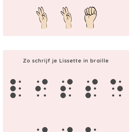
Zo schrijf je Lissette in braille
l
i
s
s
e