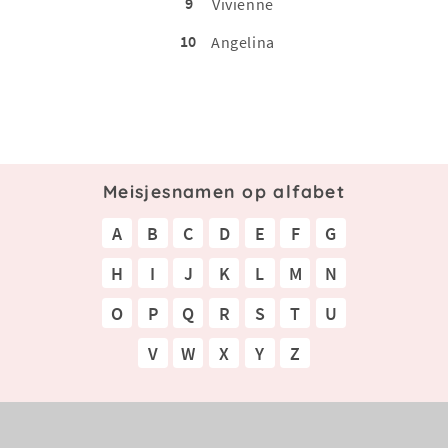
9
Vivienne
10
Angelina
Meisjesnamen op alfabet
A
B
C
D
E
F
G
H
I
J
K
L
M
N
O
P
Q
R
S
T
U
V
W
X
Y
Z