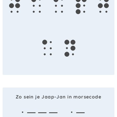
j
a
a
p
j
a
n
Zo sein je Jaap-Jan in morsecode
· — — —
· —