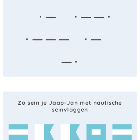
· —
· — — ·
· — — —
· —
— ·
Zo sein je Jaap-Jan met nautische
seinvlaggen