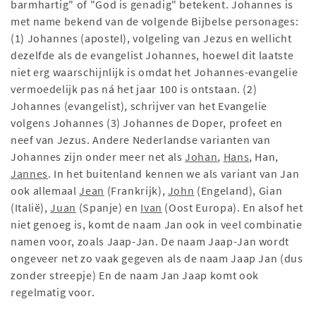
barmhartig" of "God is genadig" betekent. Johannes is
met name bekend van de volgende Bijbelse personages:
(1) Johannes (apostel), volgeling van Jezus en wellicht
dezelfde als de evangelist Johannes, hoewel dit laatste
niet erg waarschijnlijk is omdat het Johannes-evangelie
vermoedelijk pas ná het jaar 100 is ontstaan. (2)
Johannes (evangelist), schrijver van het Evangelie
volgens Johannes (3) Johannes de Doper, profeet en
neef van Jezus. Andere Nederlandse varianten van
Johannes zijn onder meer net als
Johan
,
Hans
, Han,
Jannes
. In het buitenland kennen we als variant van Jan
ook allemaal
Jean
(Frankrijk),
John
(Engeland), Gian
(Italië),
Juan
(Spanje) en
Ivan
(Oost Europa). En alsof het
niet genoeg is, komt de naam Jan ook in veel combinatie
namen voor, zoals Jaap-Jan. De naam Jaap-Jan wordt
ongeveer net zo vaak gegeven als de naam Jaap Jan (dus
zonder streepje) En de naam Jan Jaap komt ook
regelmatig voor.