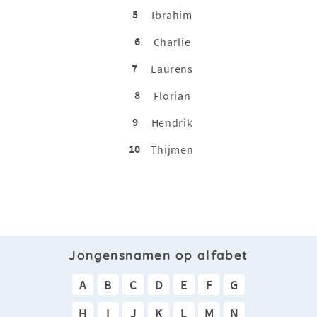
5
Ibrahim
6
Charlie
7
Laurens
8
Florian
9
Hendrik
10
Thijmen
Jongensnamen op alfabet
A
B
C
D
E
F
G
H
I
J
K
L
M
N