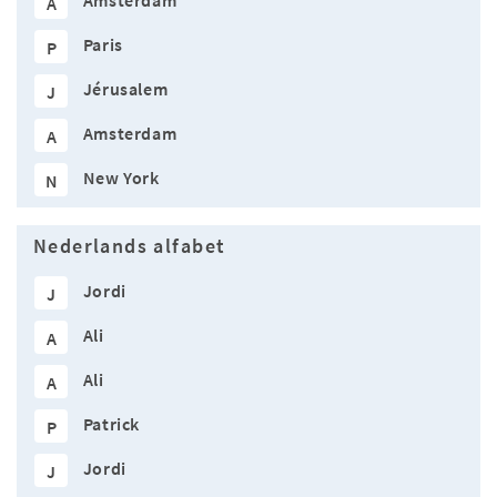
Amsterdam
A
Paris
P
Jérusalem
J
Amsterdam
A
New York
N
Nederlands alfabet
Jordi
J
Ali
A
Ali
A
Patrick
P
Jordi
J