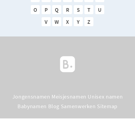
O
P
Q
R
S
T
U
V
W
X
Y
Z
Jongensnamen
Meisjesnamen
Unisex namen
Babynamen Blog
Samenwerken
Sitemap