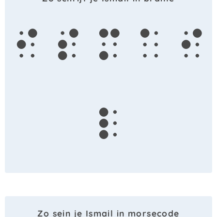
i
s
m
a
i
l
Zo sein je Ismail in morsecode