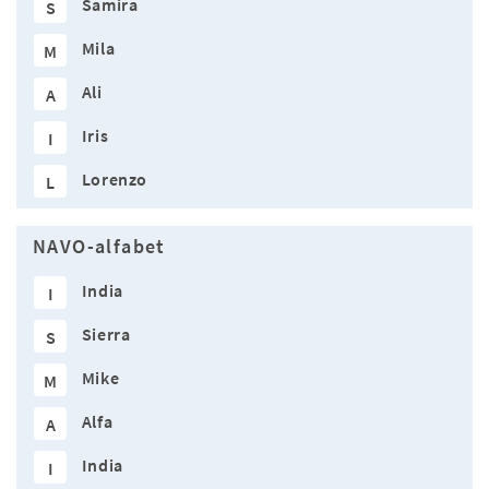
Samira
S
Mila
M
Ali
A
Iris
I
Lorenzo
L
NAVO-alfabet
India
I
Sierra
S
Mike
M
Alfa
A
India
I