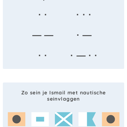
· ·
· · ·
— —
· —
· ·
· — · ·
Zo sein je Ismail met nautische
seinvlaggen