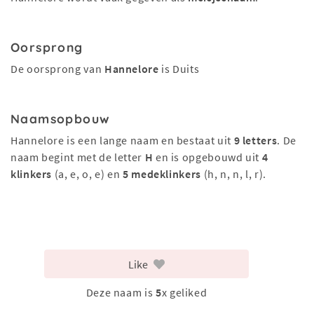
Oorsprong
De oorsprong van
Hannelore
is Duits
Naamsopbouw
Hannelore is een lange naam en bestaat uit
9 letters
. De
naam begint met de letter
H
en is opgebouwd uit
4
klinkers
(a, e, o, e) en
5 medeklinkers
(h, n, n, l, r).
Like
Deze naam is
5
x geliked