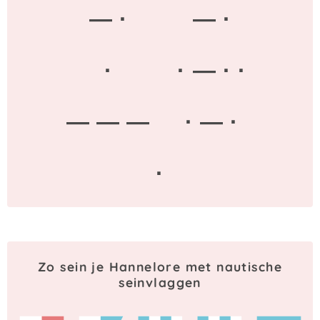
— ·
— ·
·
· — · ·
— — —
· — ·
·
Zo sein je Hannelore met nautische
seinvlaggen