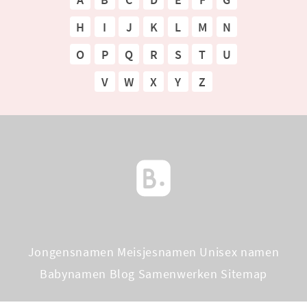
H
I
J
K
L
M
N
O
P
Q
R
S
T
U
V
W
X
Y
Z
Jongensnamen
Meisjesnamen
Unisex namen
Babynamen Blog
Samenwerken
Sitemap