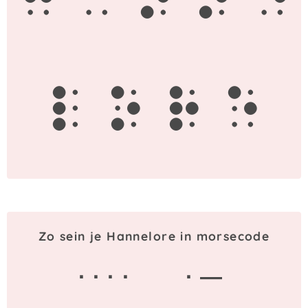
h
a
n
n
e
l
o
r
e
Zo sein je Hannelore in morsecode
· · · ·
· —