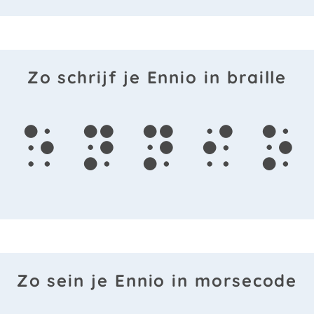
Zo schrijf je Ennio in braille
e
n
n
i
o
Zo sein je Ennio in morsecode