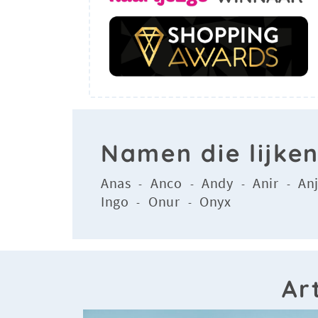
Namen die lijke
Anas
Anco
Andy
Anir
An
-
-
-
-
Ingo
Onur
Onyx
-
-
Ar