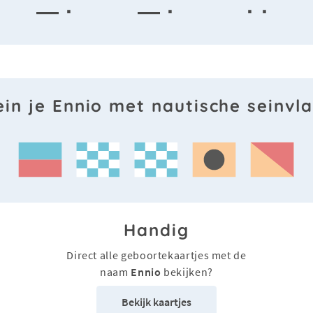
— ·
— ·
· ·
ein je Ennio met nautische seinvl
Handig
Direct alle geboortekaartjes met de
naam
Ennio
bekijken?
Bekijk kaartjes