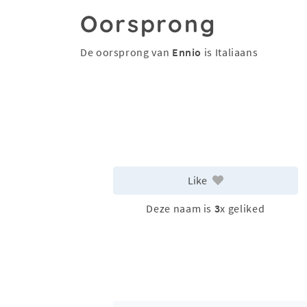
Oorsprong
De oorsprong van
Ennio
is Italiaans
Like
Deze naam is
3
x geliked