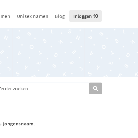
amen
Unisex namen
Blog
Inloggen
ls
jongensnaam
.