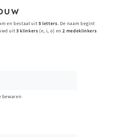
ouw
am en bestaat uit
5 letters
. De naam begint
uwd uit
3 klinkers
(e, i, o) en
2 medeklinkers
e bewaren