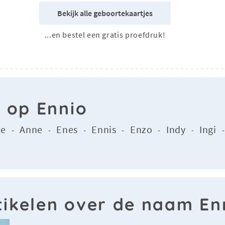
Bekijk alle geboortekaartjes
...en bestel een gratis proefdruk!
n op Ennio
je
Anne
Enes
Ennis
Enzo
Indy
Ingi
-
-
-
-
-
-
tikelen over de naam En