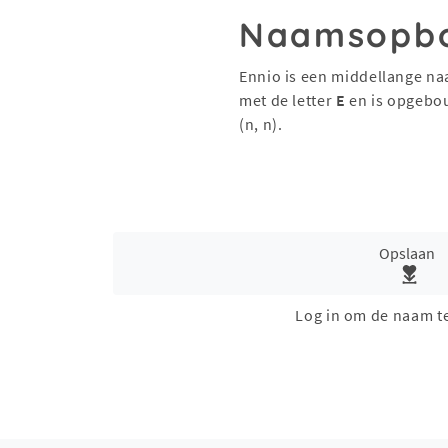
Naamsopb
Ennio is een middellange na
met de letter
E
en is opgebo
(n, n).
Opslaan
Log in om de naam t