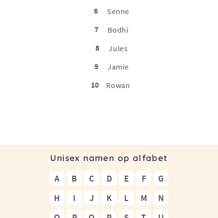
6
Senne
7
Bodhi
8
Jules
9
Jamie
10
Rowan
Unisex namen op alfabet
A
B
C
D
E
F
G
H
I
J
K
L
M
N
O
P
Q
R
S
T
U