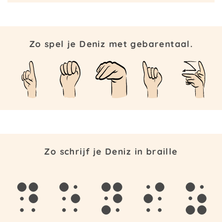
Zo spel je Deniz met gebarentaal.
Zo schrijf je Deniz in braille
d
e
n
i
z