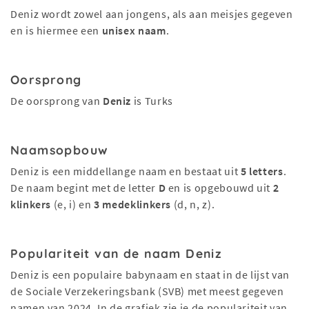
Deniz wordt zowel aan jongens, als aan meisjes gegeven
en is hiermee een
unisex naam
.
Oorsprong
De oorsprong van
Deniz
is Turks
Naamsopbouw
Deniz is een middellange naam en bestaat uit
5 letters
.
De naam begint met de letter
D
en is opgebouwd uit
2
klinkers
(e, i) en
3 medeklinkers
(d, n, z).
Populariteit van de naam Deniz
Deniz is een populaire babynaam en staat in de lijst van
de Sociale Verzekeringsbank (SVB) met meest gegeven
namen van 2024. In de grafiek zie je de populariteit van