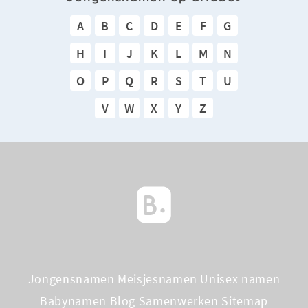
A
B
C
D
E
F
G
H
I
J
K
L
M
N
O
P
Q
R
S
T
U
V
W
X
Y
Z
Jongensnamen
Meisjesnamen
Unisex namen
Babynamen Blog
Samenwerken
Sitemap