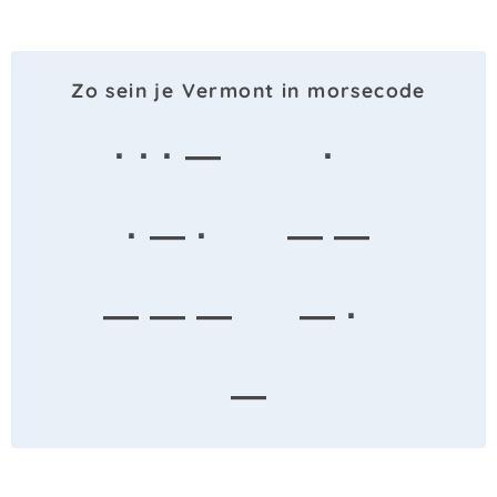
Zo sein je Vermont in morsecode
· · · —
·
· — ·
— —
— — —
— ·
—