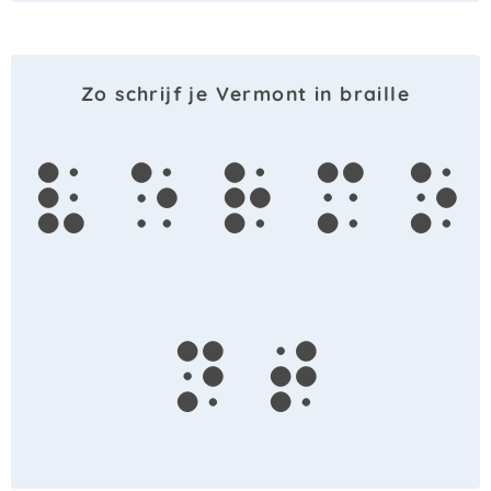
Zo schrijf je Vermont in braille
v
e
r
m
o
n
t