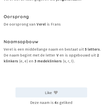
Oorsprong
De oorsprong van
Verel
is Frans
Naamsopbouw
Verel is een middellange naam en bestaat uit
5 letters
.
De naam begint met de letter
V
en is opgebouwd uit
2
klinkers
(e, e) en
3 medeklinkers
(v, r, l).
Like
Deze naam is
4
x geliked