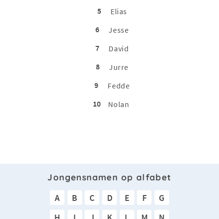
5
Elias
6
Jesse
7
David
8
Jurre
9
Fedde
10
Nolan
Jongensnamen op alfabet
A
B
C
D
E
F
G
H
I
J
K
L
M
N