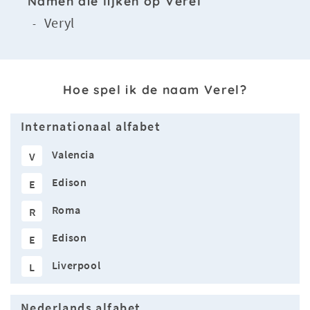
Namen die lijken op Verel
Veryl
-
Hoe spel ik de naam Verel?
Internationaal alfabet
Valencia
V
Edison
E
Roma
R
Edison
E
Liverpool
L
Nederlands alfabet