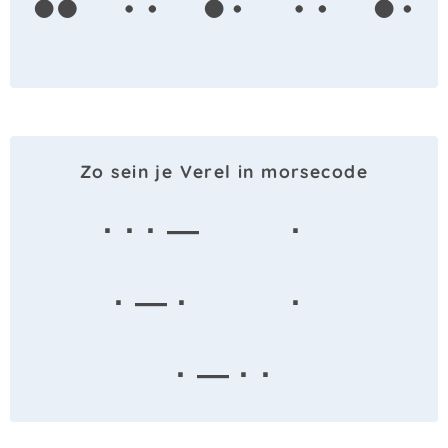
Zo sein je Verel in morsecode
· · · —
·
· — ·
·
· — · ·