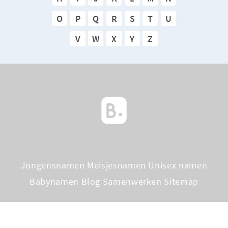
O
P
Q
R
S
T
U
V
W
X
Y
Z
Jongensnamen
Meisjesnamen
Unisex namen
Babynamen Blog
Samenwerken
Sitemap