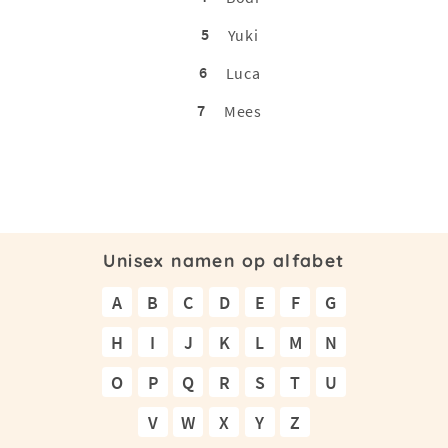
5
Yuki
6
Luca
7
Mees
Unisex namen op alfabet
A
B
C
D
E
F
G
H
I
J
K
L
M
N
O
P
Q
R
S
T
U
V
W
X
Y
Z