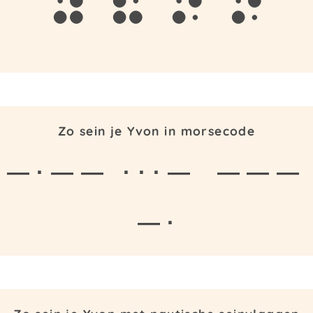
y
v
o
n
Zo sein je Yvon in morsecode
— · — —
· · · —
— — —
— ·