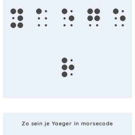
y
a
e
g
e
r
Zo sein je Yaeger in morsecode