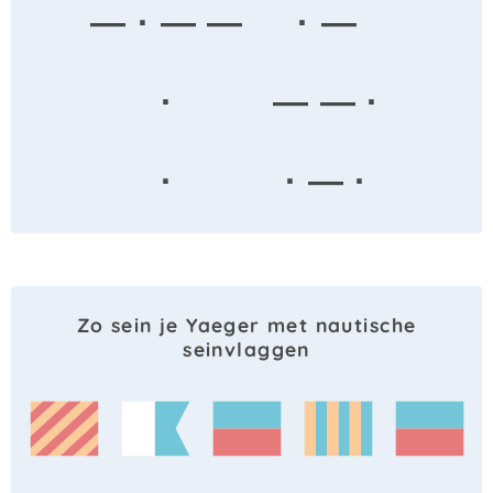
— · — —
· —
·
— — ·
·
· — ·
Zo sein je Yaeger met nautische
seinvlaggen