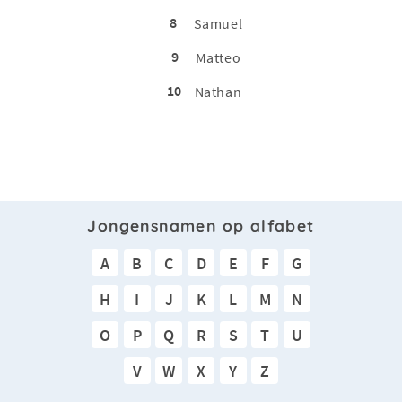
8
Samuel
9
Matteo
10
Nathan
Jongensnamen op alfabet
A
B
C
D
E
F
G
H
I
J
K
L
M
N
O
P
Q
R
S
T
U
V
W
X
Y
Z