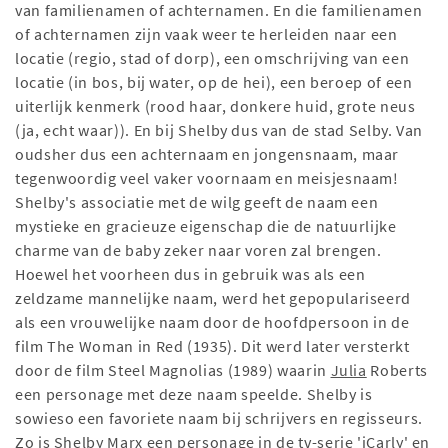
van familienamen of achternamen. En die familienamen
of achternamen zijn vaak weer te herleiden naar een
locatie (regio, stad of dorp), een omschrijving van een
locatie (in bos, bij water, op de hei), een beroep of een
uiterlijk kenmerk (rood haar, donkere huid, grote neus
(ja, echt waar)). En bij Shelby dus van de stad Selby. Van
oudsher dus een achternaam en jongensnaam, maar
tegenwoordig veel vaker voornaam en meisjesnaam!
Shelby's associatie met de wilg geeft de naam een ​​
mystieke en gracieuze eigenschap die de natuurlijke
charme van de baby zeker naar voren zal brengen.
Hoewel het voorheen dus in gebruik was als een
zeldzame mannelijke naam, werd het gepopulariseerd
als een vrouwelijke naam door de hoofdpersoon in de
film The Woman in Red (1935). Dit werd later versterkt
door de film Steel Magnolias (1989) waarin
Julia
Roberts
een personage met deze naam speelde. Shelby is
sowieso een favoriete naam bij schrijvers en regisseurs.
Zo is Shelby Marx een personage in de tv-serie 'iCarly' en