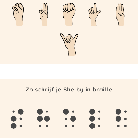
Zo schrijf je Shelby in braille
s
h
e
l
b