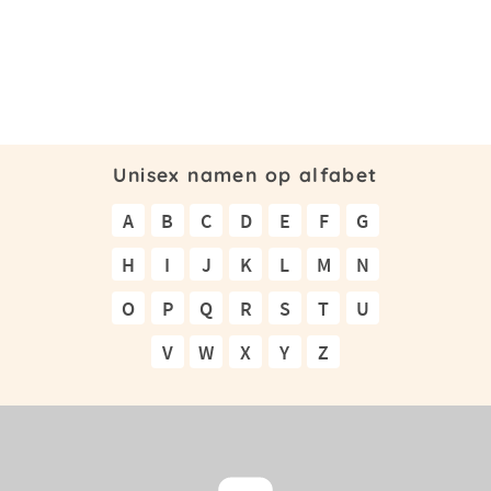
Unisex namen op alfabet
A
B
C
D
E
F
G
H
I
J
K
L
M
N
O
P
Q
R
S
T
U
V
W
X
Y
Z