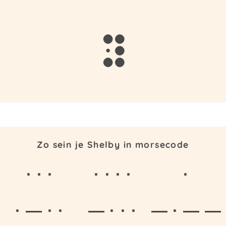
y
Zo sein je Shelby in morsecode
· · ·
· · · ·
·
· — · ·
— · · ·
— · — —