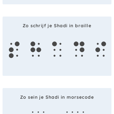
Zo schrijf je Shadi in braille
s
h
a
d
i
Zo sein je Shadi in morsecode
· · ·
· · · ·