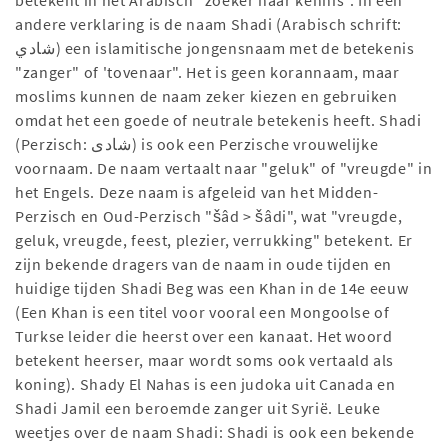
betekent in het Arabisch "zoeker naar kennis". In een
andere verklaring is de naam Shadi (Arabisch schrift:
شادي) een islamitische jongensnaam met de betekenis
"zanger" of 'tovenaar". Het is geen korannaam, maar
moslims kunnen de naam zeker kiezen en gebruiken
omdat het een goede of neutrale betekenis heeft. Shadi
(Perzisch: شادی) is ook een Perzische vrouwelijke
voornaam. De naam vertaalt naar "geluk" of "vreugde" in
het Engels. Deze naam is afgeleid van het Midden-
Perzisch en Oud-Perzisch "šâd > šâdi", wat "vreugde,
geluk, vreugde, feest, plezier, verrukking" betekent. Er
zijn bekende dragers van de naam in oude tijden en
huidige tijden Shadi Beg was een Khan in de 14e eeuw
(Een Khan is een titel voor vooral een Mongoolse of
Turkse leider die heerst over een kanaat. Het woord
betekent heerser, maar wordt soms ook vertaald als
koning). Shady El Nahas is een judoka uit Canada en
Shadi Jamil een beroemde zanger uit Syrië. Leuke
weetjes over de naam Shadi: Shadi is ook een bekende