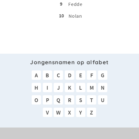
9
Fedde
10
Nolan
Jongensnamen op alfabet
A
B
C
D
E
F
G
H
I
J
K
L
M
N
O
P
Q
R
S
T
U
V
W
X
Y
Z