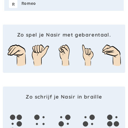
Romeo
R
Zo spel je Nasir met gebarentaal.
Zo schrijf je Nasir in braille
n
a
s
i
r