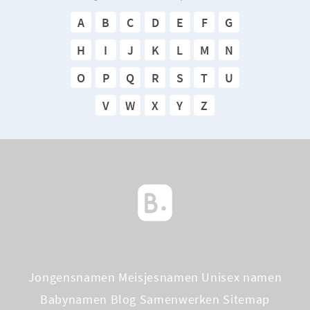
A
B
C
D
E
F
G
H
I
J
K
L
M
N
O
P
Q
R
S
T
U
V
W
X
Y
Z
Jongensnamen
Meisjesnamen
Unisex namen
Babynamen Blog
Samenwerken
Sitemap