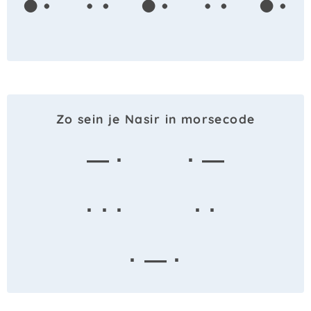
Zo sein je Nasir in morsecode
— ·
· —
· · ·
· ·
· — ·