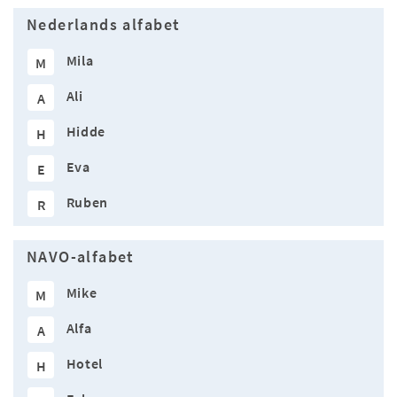
Nederlands alfabet
Mila
M
Ali
A
Hidde
H
Eva
E
Ruben
R
NAVO-alfabet
Mike
M
Alfa
A
Hotel
H