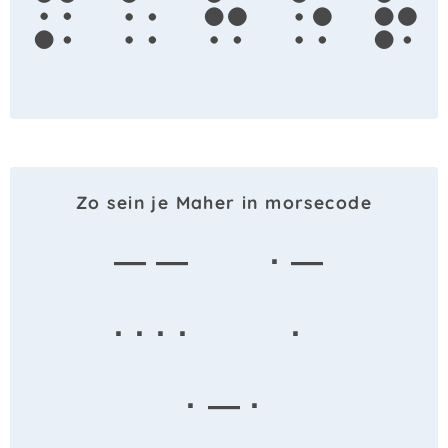
m
a
h
e
r
Zo sein je Maher in morsecode
— —
· —
· · · ·
·
· — ·