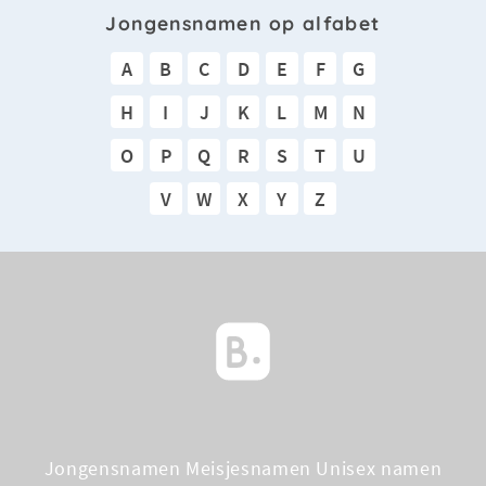
Jongensnamen op alfabet
A
B
C
D
E
F
G
H
I
J
K
L
M
N
O
P
Q
R
S
T
U
V
W
X
Y
Z
Jongensnamen
Meisjesnamen
Unisex namen