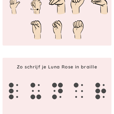
Zo schrijf je Luna Rose in braille
l
u
n
a
r