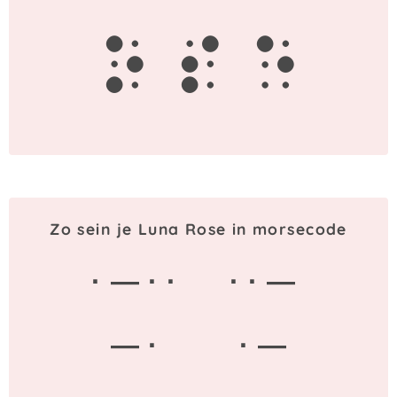
o
s
e
Zo sein je Luna Rose in morsecode
· — · ·
· · —
— ·
· —