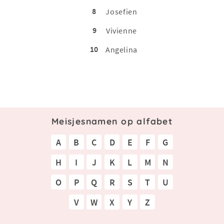
8
Josefien
9
Vivienne
10
Angelina
Meisjesnamen op alfabet
A
B
C
D
E
F
G
H
I
J
K
L
M
N
O
P
Q
R
S
T
U
V
W
X
Y
Z