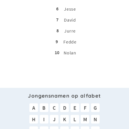
6
Jesse
7
David
8
Jurre
9
Fedde
10
Nolan
Jongensnamen op alfabet
A
B
C
D
E
F
G
H
I
J
K
L
M
N