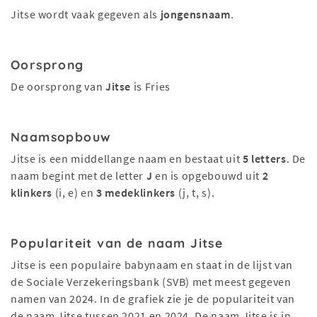
Jitse wordt vaak gegeven als
jongensnaam
.
Oorsprong
De oorsprong van
Jitse
is Fries
Naamsopbouw
Jitse is een middellange naam en bestaat uit
5 letters
. De
naam begint met de letter
J
en is opgebouwd uit
2
klinkers
(i, e) en
3 medeklinkers
(j, t, s).
Populariteit van de naam Jitse
Jitse is een populaire babynaam en staat in de lijst van
de Sociale Verzekeringsbank (SVB) met meest gegeven
namen van 2024. In de grafiek zie je de populariteit van
de naam Jitse tussen 2021 en 2024. De naam Jitse is in