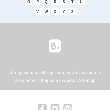
O
P
Q
R
S
T
U
V
W
X
Y
Z
Jongensnamen
Meisjesnamen
Unisex namen
Babynamen Blog
Samenwerken
Sitemap