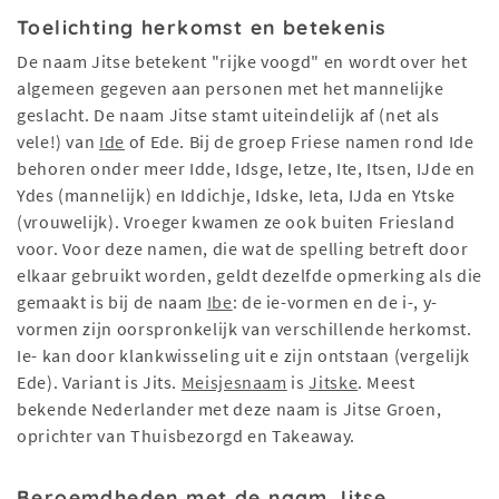
Toelichting herkomst en betekenis
De naam Jitse betekent "rijke voogd" en wordt over het
algemeen gegeven aan personen met het mannelijke
geslacht. De naam Jitse stamt uiteindelijk af (net als
vele!) van
Ide
of Ede. Bij de groep Friese namen rond Ide
behoren onder meer Idde, Idsge, Ietze, Ite, Itsen, IJde en
Ydes (mannelijk) en Iddichje, Idske, Ieta, IJda en Ytske
(vrouwelijk). Vroeger kwamen ze ook buiten Friesland
voor. Voor deze namen, die wat de spelling betreft door
elkaar gebruikt worden, geldt dezelfde opmerking als die
gemaakt is bij de naam
Ibe
: de ie-vormen en de i-, y-
vormen zijn oorspronkelijk van verschillende herkomst.
Ie- kan door klankwisseling uit e zijn ontstaan (vergelijk
Ede). Variant is Jits.
Meisjesnaam
is
Jitske
. Meest
bekende Nederlander met deze naam is Jitse Groen,
oprichter van Thuisbezorgd en Takeaway.
Beroemdheden met de naam Jitse