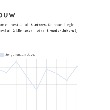
ouw
am en bestaat uit
5 letters
. De naam begint
uwd uit
2 klinkers
(a, e) en
3 medeklinkers
(j,