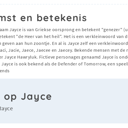
mst en betekenis
naam Jayce is van Griekse oorsprong en betekent "genezer" (ui
ekent "de Heer van het heil". Het is een verkleinwoord van
geven aan hun zoontje. En al is Jayce zelf een verkleinwoord
Jaci, Jacie, Jaece, Jaecee en Jaecey. Bekende mensen met de n
er Jayce Hawryluk. Fictieve personages genaamd Jayce is ond
uw. Jayce is ook bekend als de Defender of Tomorrow, een spe
gends
n op Jayce
Rayce