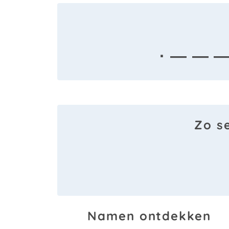
· — — 
Zo s
Namen ontdekken