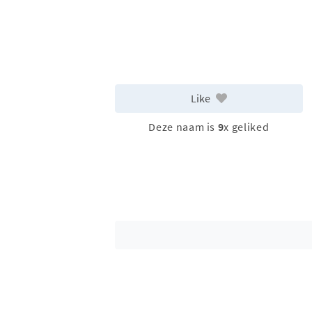
Like
Deze naam is
9
x geliked