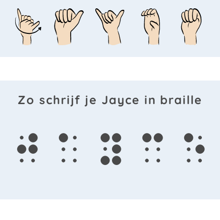
Zo schrijf je Jayce in braille
j
a
y
c
e