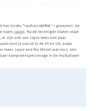
t het Grieks "iasthai/ιασθαι" = genezen). De
 de naam
Jason
. Na de Verenigde Staten staat
, er zijn ook van Jayce weer een paar
aam vind je vooral in de VS en UK, zoals
er meer Jayce and the Wheel warriors, een
elbaar kampioenspersonage in de multiplayer