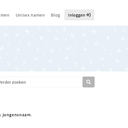
amen
Unisex namen
Blog
Inloggen
ls
jongensnaam
.