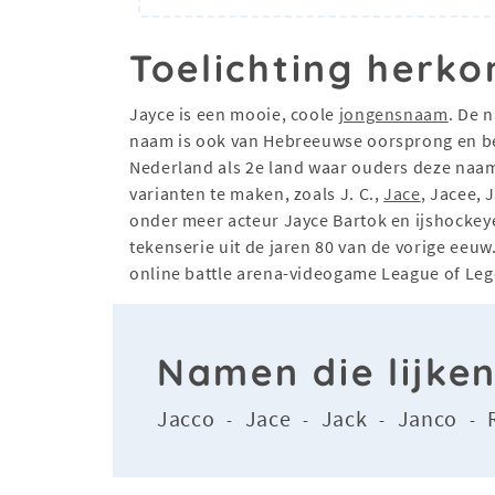
Toelichting herko
Jayce is een mooie, coole
jongensnaam
. De 
naam is ook van Hebreeuwse oorsprong en bet
Nederland als 2e land waar ouders deze naam 
varianten te maken, zoals J. C.,
Jace
, Jacee, 
onder meer acteur Jayce Bartok en ijshockey
tekenserie uit de jaren 80 van de vorige ee
online battle arena-videogame League of Le
Namen die lijke
Jacco
Jace
Jack
Janco
-
-
-
-