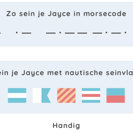
Zo sein je Jayce in morsecode
—
· —
— · — —
— · — ·
ein je Jayce met nautische seinvl
Handig