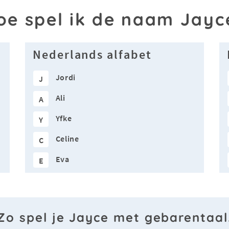
oe spel ik de naam Jayc
Nederlands alfabet
Jordi
J
Ali
A
Yfke
Y
Celine
C
Eva
E
Zo spel je Jayce met gebarentaal