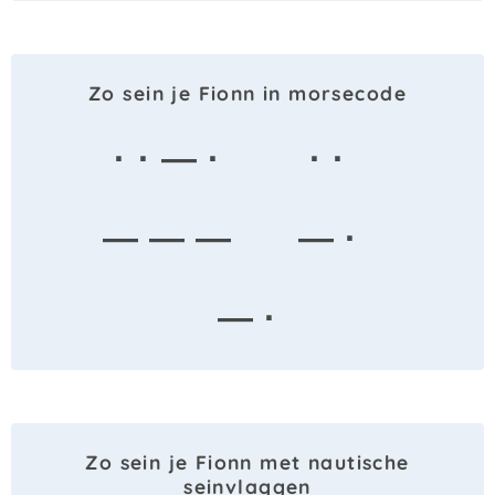
Zo sein je Fionn in morsecode
· · — ·
· ·
— — —
— ·
— ·
Zo sein je Fionn met nautische
seinvlaggen