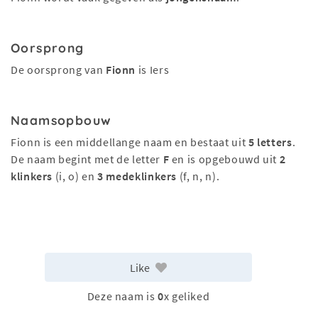
Oorsprong
De oorsprong van
Fionn
is Iers
Naamsopbouw
Fionn is een middellange naam en bestaat uit
5 letters
.
De naam begint met de letter
F
en is opgebouwd uit
2
klinkers
(i, o) en
3 medeklinkers
(f, n, n).
Like
Deze naam is
0
x geliked