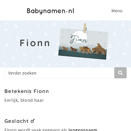
Menu
Fionn
Betekenis Fionn
Eerlijk, blond haar
Geslacht
Fionn wordt vaak gegeven als
jongensnaam
.