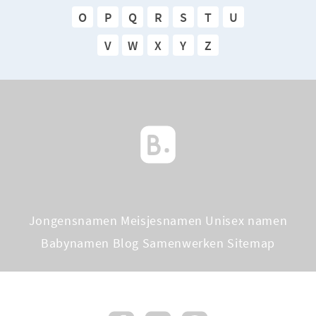
O
P
Q
R
S
T
U
V
W
X
Y
Z
Jongensnamen
Meisjesnamen
Unisex namen
Babynamen Blog
Samenwerken
Sitemap