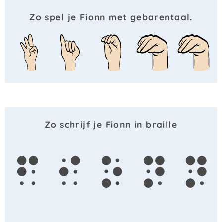
Zo spel je Fionn met gebarentaal.
Zo schrijf je Fionn in braille
f
i
o
n
n