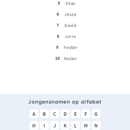
5
Elias
6
Jesse
7
David
8
Jurre
9
Fedde
10
Nolan
Jongensnamen op alfabet
A
B
C
D
E
F
G
H
I
J
K
L
M
N