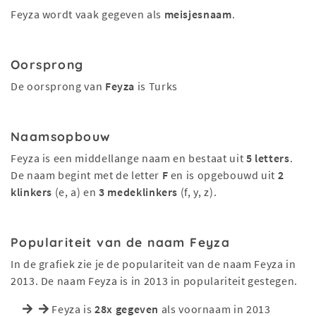
Feyza wordt vaak gegeven als
meisjesnaam
.
Oorsprong
De oorsprong van
Feyza
is Turks
Naamsopbouw
Feyza is een middellange naam en bestaat uit
5 letters
.
De naam begint met de letter
F
en is opgebouwd uit
2
klinkers
(e, a) en
3 medeklinkers
(f, y, z).
Populariteit van de naam Feyza
In de grafiek zie je de populariteit van de naam Feyza in
2013. De naam Feyza is in 2013 in populariteit gestegen.
Feyza is
28x gegeven
als voornaam in 2013