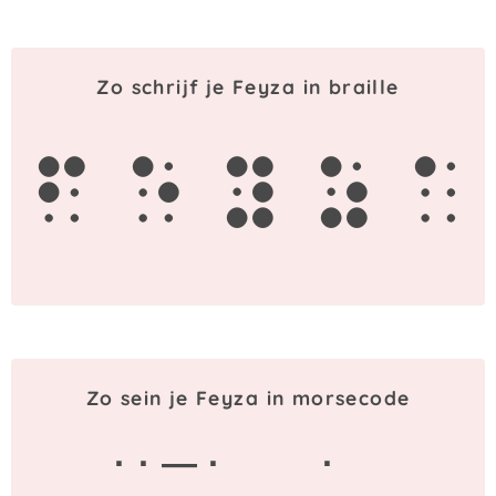
Zo schrijf je Feyza in braille
f
e
y
z
a
Zo sein je Feyza in morsecode
· · — ·
·