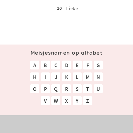
10
Lieke
Meisjesnamen op alfabet
A
B
C
D
E
F
G
H
I
J
K
L
M
N
O
P
Q
R
S
T
U
V
W
X
Y
Z