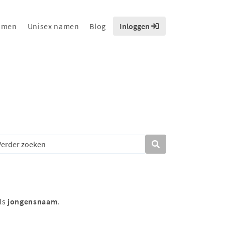
amen
Unisex namen
Blog
Inloggen
ls
jongensnaam
.