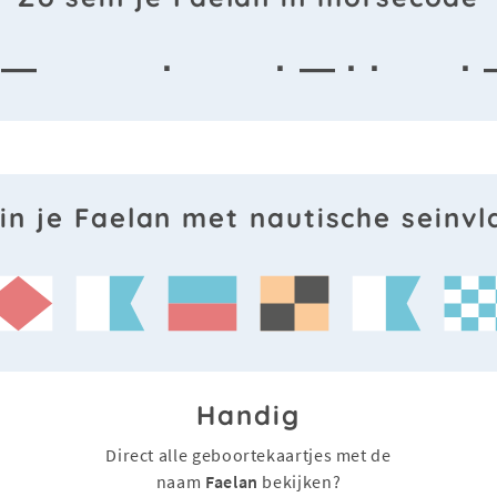
 —
·
· — · ·
·
in je Faelan met nautische seinv
Handig
Direct alle geboortekaartjes met de
naam
Faelan
bekijken?