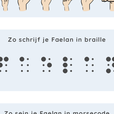
Zo schrijf je Faelan in braille
f
a
e
l
a
Zo sein je Faelan in morsecode