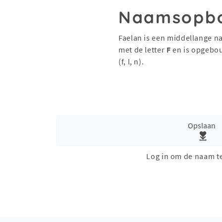
Naamsopb
Faelan is een middellange n
met de letter
F
en is opgebo
(f, l, n).
Opslaan
Log in om de naam t