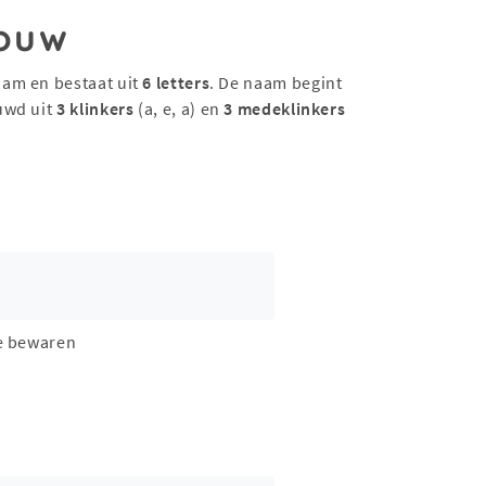
ouw
aam en bestaat uit
6 letters
. De naam begint
uwd uit
3 klinkers
(a, e, a) en
3 medeklinkers
e bewaren