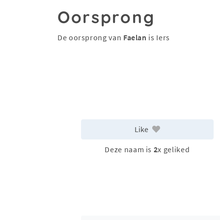
Oorsprong
De oorsprong van
Faelan
is Iers
Like
Deze naam is
2
x geliked