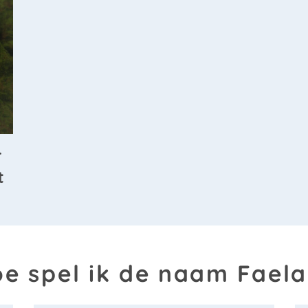
r
t
e spel ik de naam Fael