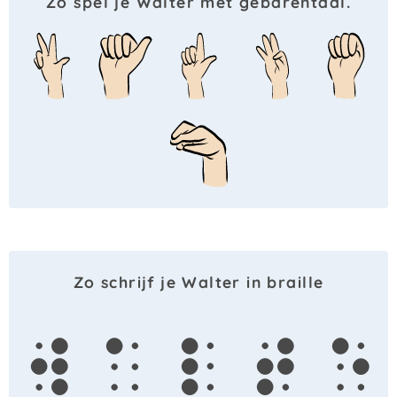
Zo spel je Walter met gebarentaal.
Zo schrijf je Walter in braille
w
a
l
t
e