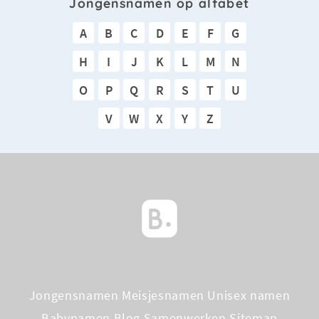
Jongensnamen op alfabet
A
B
C
D
E
F
G
H
I
J
K
L
M
N
O
P
Q
R
S
T
U
V
W
X
Y
Z
Jongensnamen
Meisjesnamen
Unisex namen
Babynamen Blog
Samenwerken
Sitemap