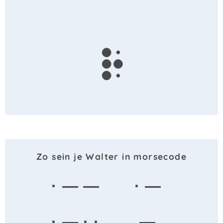
r
Zo sein je Walter in morsecode
· — —
· —
· — · ·
—