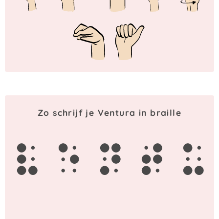
Zo schrijf je Ventura in braille
v
e
n
t
u