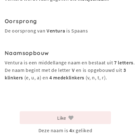
Oorsprong
De oorsprong van
Ventura
is Spaans
Naamsopbouw
Ventura is een middellange naam en bestaat uit
7 letters
.
De naam begint met de letter
V
en is opgebouwd uit
3
klinkers
(e, u, a) en
4 medeklinkers
(v, n, t, r).
Like
Deze naam is
4
x geliked