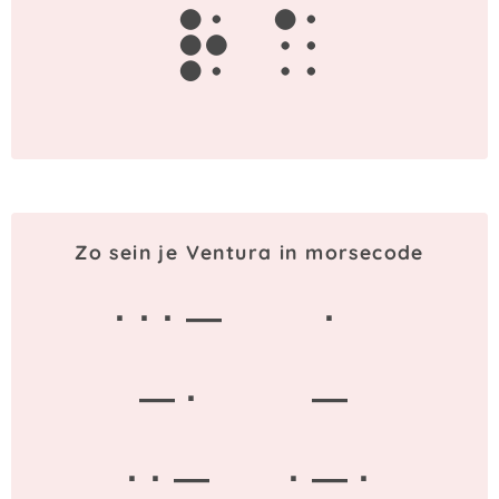
r
a
Zo sein je Ventura in morsecode
· · · —
·
— ·
—
· · —
· — ·