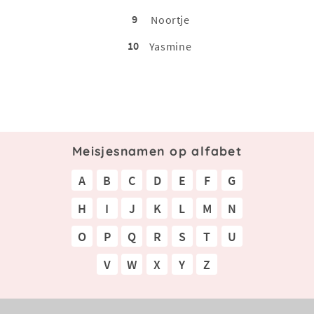
9
Noortje
10
Yasmine
Meisjesnamen op alfabet
A
B
C
D
E
F
G
H
I
J
K
L
M
N
O
P
Q
R
S
T
U
V
W
X
Y
Z