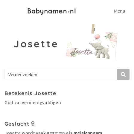
Menu
Josette
Betekenis Josette
God zal vermenigvuldigen
Geslacht
Josette wordt vaak gegeven als
meisjesnaam
.