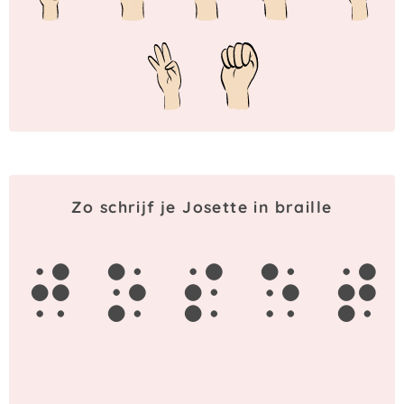
Zo schrijf je Josette in braille
j
o
s
e
t