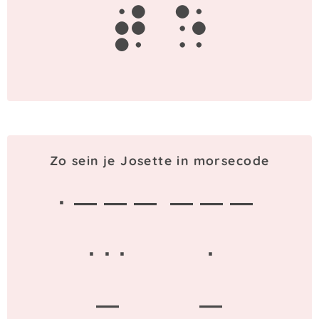
t
e
Zo sein je Josette in morsecode
· — — —
— — —
· · ·
·
—
—