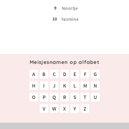
9
Noortje
10
Yasmine
Meisjesnamen op alfabet
A
B
C
D
E
F
G
H
I
J
K
L
M
N
O
P
Q
R
S
T
U
V
W
X
Y
Z