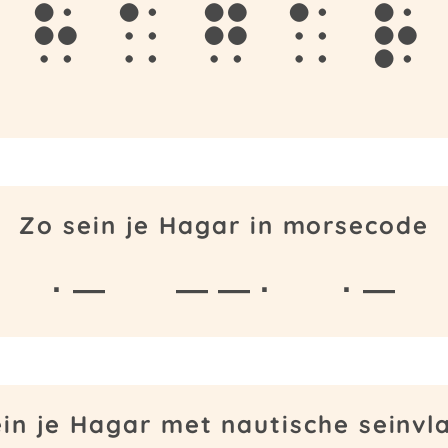
h
a
g
a
r
Zo sein je Hagar in morsecode
· —
— — ·
· —
ein je Hagar met nautische seinvl