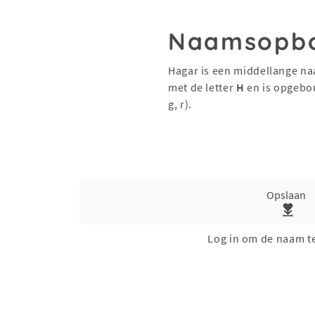
Naamsopb
Hagar is een middellange na
met de letter
H
en is opgebo
g, r).
Opslaan
Log in om de naam t