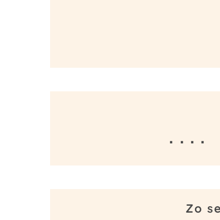
· · · ·
Zo s