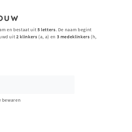
ouw
am en bestaat uit
5 letters
. De naam begint
uwd uit
2 klinkers
(a, a) en
3 medeklinkers
(h,
e bewaren