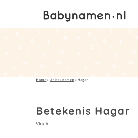
Home
»
Unisex namen
»
Hagar
Betekenis Hagar
Vlucht