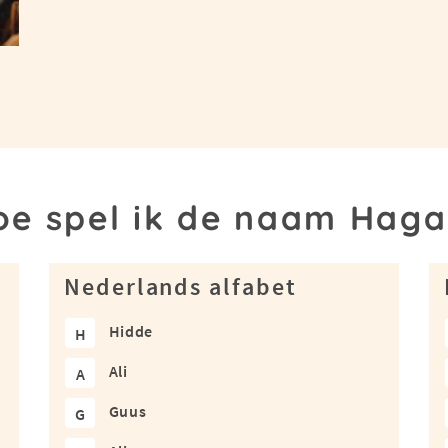
oe spel ik de naam Haga
Nederlands alfabet
Hidde
H
Ali
A
Guus
G