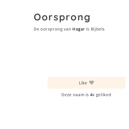
Oorsprong
De oorsprong van
Hagar
is Bijbels
Like
Deze naam is
4
x geliked