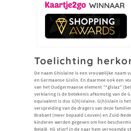
Toelichting herko
De naam Ghislaine is een vrouwelijke naam v
en Germaanse Gislin. En daarmee ook een v
van het Oudgermaanse element "*gīslaz" (belof
verklaring is de betekenis afkomstig van de Ge
equivalent is dus G(h)islaine. G(h)islain is 
verspreiding van de dragers van deze familie
Brabant (meer bepaald Leuven) en Zuid-Nede
kinderen werden gegeven om hen beschermin
België. Hij stierf in de naar hem vernoemde s