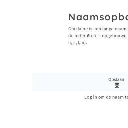
Naamsopb
Ghislaine is een lange naam 
de letter
G
en is opgebouwd 
h, s, l, n).
Opslaan
Log in om de naam t