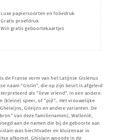
Luxe papiersoorten en foliedruk
Gratis proefdruk
Win gratis geboortekaartjes
is de Franse vorm van het Latijnse Gislenus
e naam "Gislin", die op zijn beurt is afgeleid
terpreteerd als "lieve vriend". In een andere
(kleine) speer, of "pijl".. Het vrouwelijke
 Gheleijns, Gileijns en andere varianten. De
"bron" van deze familienamen), Wallonië,
voegd aan de namen die bij de geboorte aan
slain was biechtvader en kluizenaar in
uitse afkomst. Ghislain woonde in de