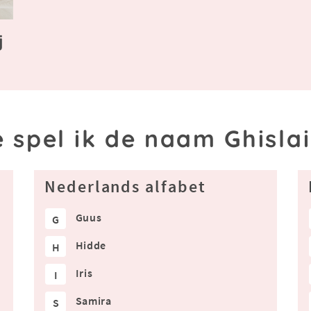
j
 spel ik de naam Ghisla
Nederlands alfabet
Guus
G
Hidde
H
Iris
I
Samira
S