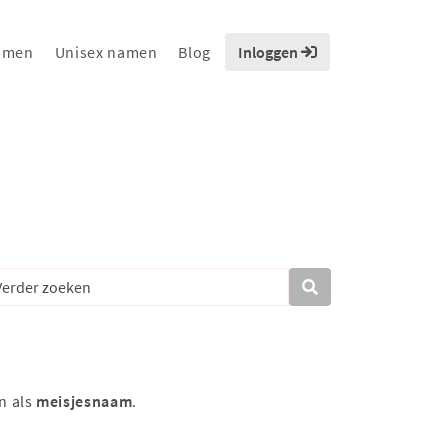
amen
Unisex namen
Blog
Inloggen
n als
meisjesnaam
.