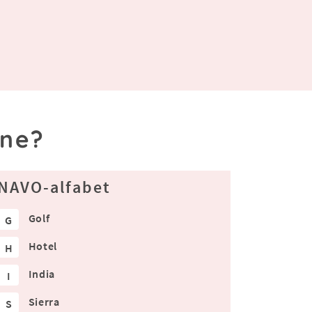
ine?
NAVO-alfabet
Golf
G
Hotel
H
India
I
Sierra
S