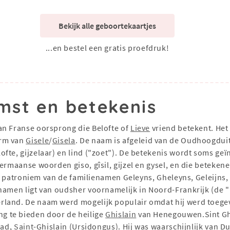
Bekijk alle geboortekaartjes
...en bestel een gratis proefdruk!
mst en betekenis
an Franse oorsprong die Belofte of
Lieve
vriend betekent. Het 
orm van
Gisele
/
Gisela
. De naam is afgeleid van de Oudhoogduits
te, gijzelaar) en lind ("zoet"). De betekenis wordt soms geïn
rmaanse woorden giso, gîsil, gijzel en gysel, en die betekenen 
het patroniem van de familienamen Geleyns, Gheleyns, Geleijns,
namen ligt van oudsher voornamelijk in Noord-Frankrijk (de 
rland. De naam werd mogelijk populair omdat hij werd toege
g te bieden door de heilige
Ghislain
van Henegouwen.Sint Ghi
tad,
Saint
-Ghislain (Ursidongus). Hij was waarschijnlijk van D