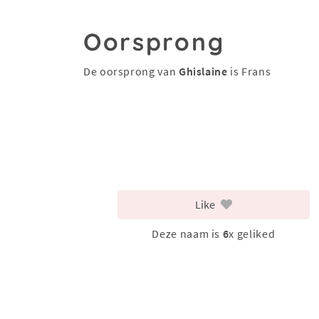
Oorsprong
De oorsprong van
Ghislaine
is Frans
Like
Deze naam is
6
x geliked