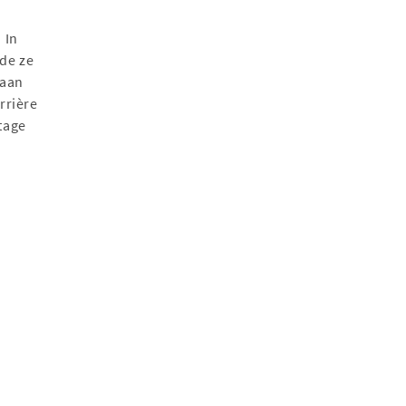
 In
lde ze
 aan
rrière
tage