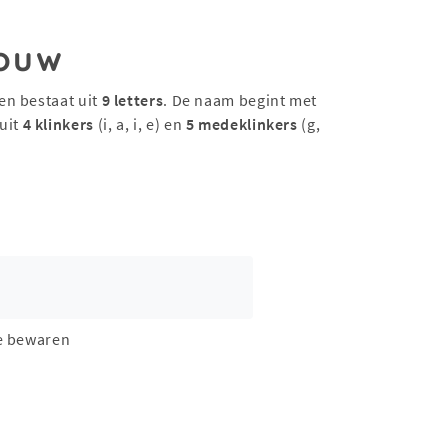
ouw
en bestaat uit
9 letters
. De naam begint met
uit
4 klinkers
(i, a, i, e) en
5 medeklinkers
(g,
e bewaren