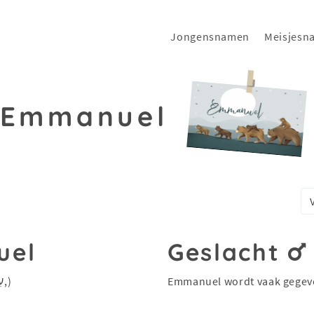
Jongensnamen
Meisjesn
Emmanuel
uel
Geslacht
God is met ons (van Hebreeuwse naam עִמָּנוּאֵל,)
Emmanuel wordt vaak gegev