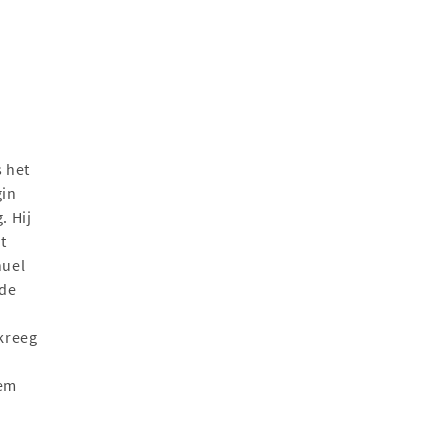
s het
gin
. Hij
t
nuel
 de
 kreeg
kem