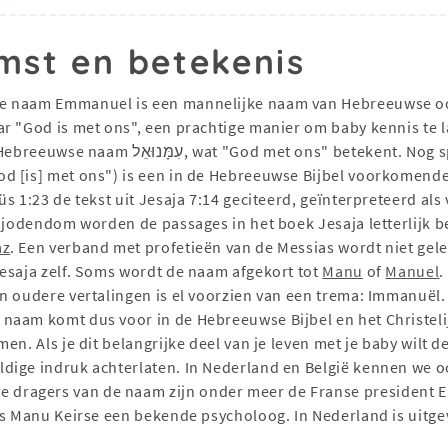
mst en betekenis
e naam Emmanuel is een mannelijke naam van Hebreeuwse oors
r "God is met ons", een prachtige manier om baby kennis te 
g specifieker: Immanuel, ook wel Emmanuel,
s 1:23 de tekst uit Jesaja 7:14 geciteerd, geïnterpreteerd als
t jodendom worden de passages in het boek Jesaja letterlijk b
az
. Een verband met profetieën van de Messias wordt niet gel
esaja zelf. Soms wordt de naam afgekort tot
Manu
of
Manuel
.
In oudere vertalingen is el voorzien van een trema: Immanuë
naam komt dus voor in de Hebreeuwse Bijbel en het Christel
en. Als je dit belangrijke deel van je leven met je baby wilt de
dige indruk achterlaten. In Nederland en België kennen we o
ragers van de naam zijn onder meer de Franse president Em
 is Manu Keirse een bekende psycholoog. In Nederland is ui