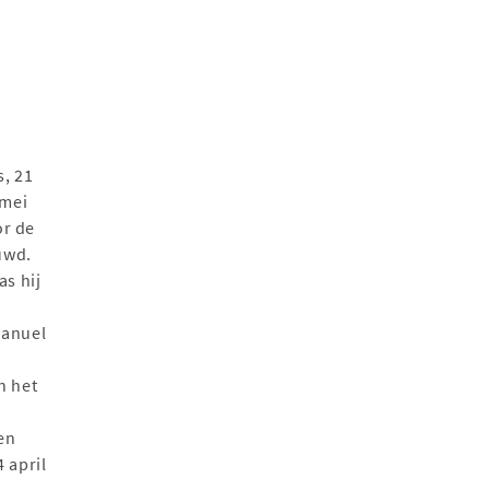
, 21
 mei
or de
uwd.
as hij
Manuel
n het
en
 april