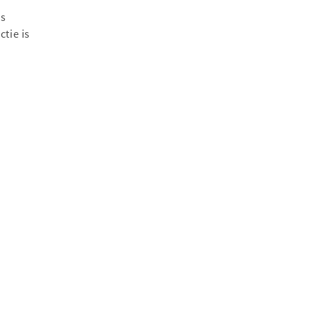
as
tie is