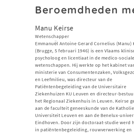
Beroemdheden m
Manu Keirse
Wetenschapper
Emmanue͏̈l Antoine Gerard Cornelius (Manu) 
(Brugge, 5 februari 1946) is een Vlaams klinis
psycholoog en licentiaat in de medico-social
wetenschappen. Hij werkte op het kabinet va
ministerie van Consumentenzaken, Volksgez
en Leefmilieu, was directeur van de
Patiëntenbegeleiding van de Universitaire
Ziekenhuizen KU Leuven en directeur-bestuu
het Regionaal Ziekenhuis in Leuven. Keirse ge
aan de faculteit geneeskunde van de Katholi
Universiteit Leuven en aan de Benelux-univers
Eindhoven. Door zijn doctoraat-studie werd h
in patiëntenbegeleiding, rouwverwerking en