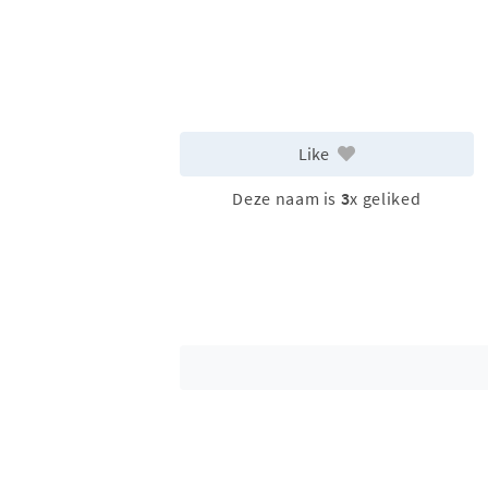
Like
Deze naam is
3
x geliked