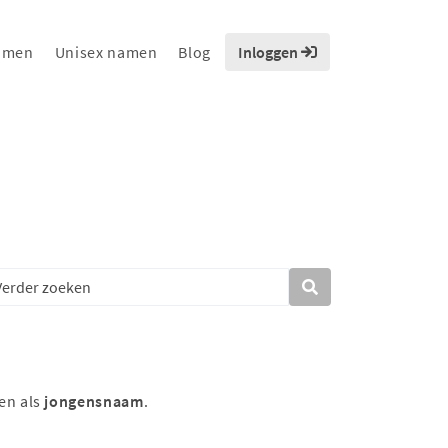
amen
Unisex namen
Blog
Inloggen
en als
jongensnaam
.