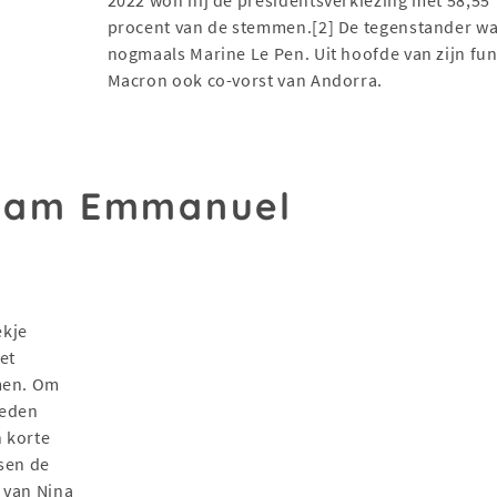
procent van de stemmen.[2] De tegenstander w
nogmaals Marine Le Pen. Uit hoofde van zijn func
Macron ook co-vorst van Andorra.
aam Emmanuel
ekje
et
omen. Om
leden
 korte
sen de
s van Nina