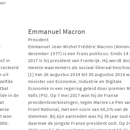
oor
Emmanuel Macron
President
2
Emmanuel Jean-Michel Frédéric Macron (Amiens
december 1977) is een Frans politicus. Sinds 14
of in
2017 is hij president van Frankrijk. Hij wordt do
tracteerd
meeste waarnemers als sociaal-liberaal bescho
b uit
[1] Van 26 augustus 2014 tot 30 augustus 2016 w
zelfde
minister van Economie, Industrie en Digitale
tbal
Economie in een regering geleid door premier 
lde in de
Valls (PS). Op 7 mei 2017 won hij de Franse
at
presidentsverkiezingen, tegen Marine Le Pen va
ranse
Front National, met een score van 66,1% van de
it won
stemmen. Bij zijn aantreden was hij 39 jaar oud 
2000.
daarmee de jongste Franse president ooit. Op 24
2022 won hij de presidentsverkiezing met 58,55