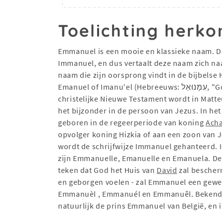
Toelichting herko
Emmanuel is een mooie en klassieke naam. D
Immanuel, en dus vertaalt deze naam zich naa
naam die zijn oorsprong vindt in de bijbelse Hebreeuwse naam עִמָּנוּאֵל, wat "God met ons" betekent. No
Emanuel of Imanu'el (Hebreeuws: עִמָּנוּאֵל, "God [is] met ons") is een in de Hebreeuwse Bijbel voorkomende (jongens)naam, in Jesaja 7:14 en 8:8. In het
christelijke Nieuwe Testament wordt in Matteü
het bijzonder in de persoon van Jezus. In he
geboren in de regeerperiode van koning
Ach
opvolger koning Hizkia of aan een zoon van J
wordt de schrijfwijze Immanuel gehanteerd. 
zijn Emmanuelle, Emanuelle en Emanuela. De 
teken dat God het Huis van
David
zal bescherm
en geborgen voelen - zal Emmanuel een gewel
Emmanuèl , Emmanuél en Emmanuêl. Bekende d
natuurlijk de prins Emmanuel van België, en