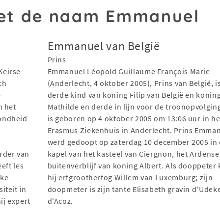
et de naam Emmanuel
Emmanuel van België
Prins
Keirse
Emmanuel Léopold Guillaume François Marie
ch
(Anderlecht, 4 oktober 2005), Prins van België, i
e
derde kind van koning Filip van België en konin
n het
Mathilde en derde in lijn voor de troonopvolging
ondheid
is geboren op 4 oktober 2005 om 13:06 uur in he
Erasmus Ziekenhuis in Anderlecht. Prins Emma
werd gedoopt op zaterdag 10 december 2005 in
rder van
kapel van het kasteel van Ciergnon, het Ardense
eft les
buitenverblijf van koning Albert. Als dooppeter
eke
hij erfgroothertog Willem van Luxemburg; zijn
iteit in
doopmeter is zijn tante Elisabeth gravin d'Ude
ij expert
d'Acoz.