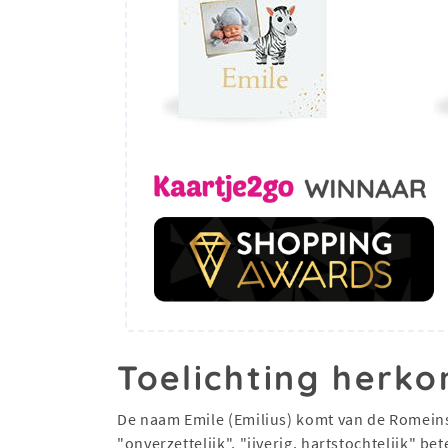
Toelichting herko
De naam Emile (Emilius) komt van de Romeinse
"onverzettelijk", "ijverig, hartstochtelijk" 