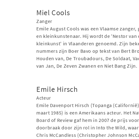
Miel Cools
Zanger
Emile August Cools was een Vlaamse zanger, g
en kleinkunstenaar. Hij wordt de 'Nestor van
kleinkunst' in Vlaanderen genoemd. Zijn bek
nummers zijn Boer Bavo op tekst van Bert Br
Houden van, De Troubadours, De Soldaat, Vad
van Jan, De Zeven Zwanen en Niet Bang Zijn.
Emile Hirsch
Acteur
Emile Davenport Hirsch (Topanga (Californië)
maart 1985) is een Amerikaans acteur. Het Na
Board of Review gaf hem in 2007 de prijs voo
doorbraak door zijn rol in Into the Wild, waar
Chris McCandless (Christopher Johnson McCa