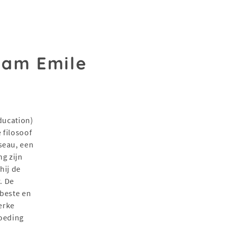
aam Emile
ducation)
 filosoof
seau, een
ng zijn
hij de
. De
 beste en
terke
voeding