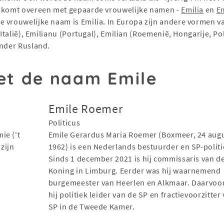
le komt overeen met gepaarde vrouwelijke namen -
Emilia
en
Em
 vrouwelijke naam is Emilia. In Europa zijn andere vormen v
 Italië), Emilianu (Portugal), Emilian (Roemenië, Hongarije, Po
onder Rusland.
t de naam Emile
Emile Roemer
Politicus
ie ('t
Emile Gerardus Maria Roemer (Boxmeer, 24 aug
zijn
1962) is een Nederlands bestuurder en SP-politi
Sinds 1 december 2021 is hij commissaris van d
Koning in Limburg. Eerder was hij waarnemend
burgemeester van Heerlen en Alkmaar. Daarvoo
hij politiek leider van de SP en fractievoorzitter
SP in de Tweede Kamer.