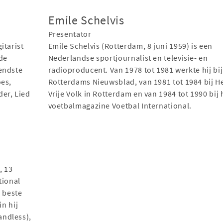
Emile Schelvis
Presentator
itarist
Emile Schelvis (Rotterdam, 8 juni 1959) is een
 de
Nederlandse sportjournalist en televisie- en
endste
radioproducent. Van 1978 tot 1981 werkte hij bij
oes,
Rotterdams Nieuwsblad, van 1981 tot 1984 bij H
er, Lied
Vrije Volk in Rotterdam en van 1984 tot 1990 bij 
voetbalmagazine Voetbal International.
, 13
tional
r beste
in hij
ndless),