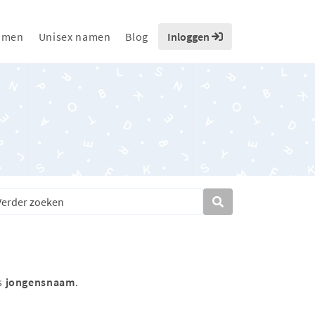
amen
Unisex namen
Blog
Inloggen
s
jongensnaam
.