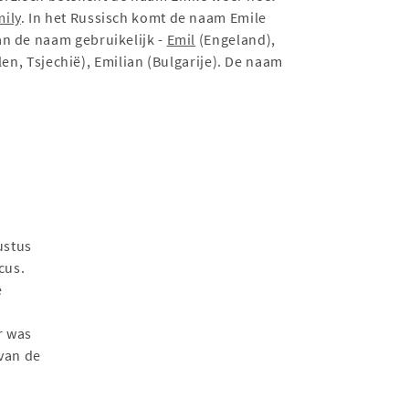
ily
. In het Russisch komt de naam Emile
an de naam gebruikelijk -
Emil
(Engeland),
len, Tsjechië), Emilian (Bulgarije). De naam
ustus
cus.
e
r was
 van de