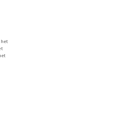
 het
et
het