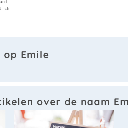
ard
drich
n op Emile
tikelen over de naam Em