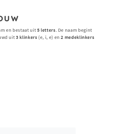
ouw
am en bestaat uit
5 letters
. De naam begint
uwd uit
3 klinkers
(e, i, e) en
2 medeklinkers