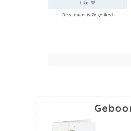
Like
Deze naam is
7
x geliked
Geboor