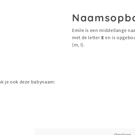
Naamsopb
Emile is een middellange na
met de letter
E
en is opgebo
(m, l).
aak je ook deze babynaam:
Opslaan