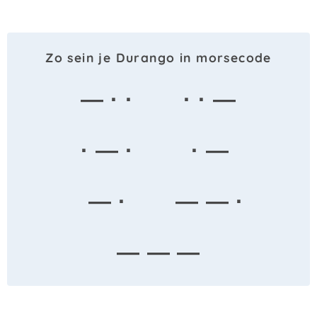
Zo sein je Durango in morsecode
— · ·
· · —
· — ·
· —
— ·
— — ·
— — —