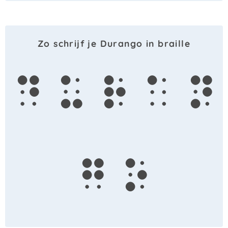
Zo schrijf je Durango in braille
d
u
r
a
n
g
o