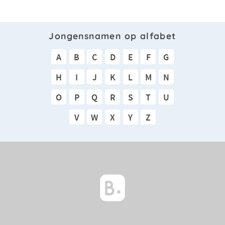
Jongensnamen op alfabet
A
B
C
D
E
F
G
H
I
J
K
L
M
N
O
P
Q
R
S
T
U
V
W
X
Y
Z