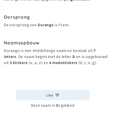
Oorsprong
De oorsprong van
Durango
is Frans
Naamsopbouw
Durango is een middellange naam en bestaat uit
7
letters
. De naam begint met de letter
D
en is opgebouwd
uit
3 klinkers
(u, a, o) en
4 medeklinkers
(d, r, n, g).
Like
Deze naam is
3
x geliked