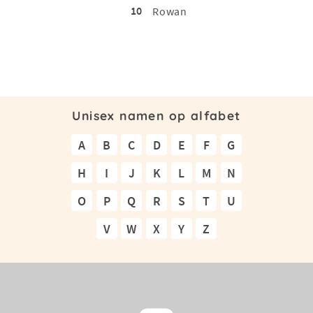
10
Rowan
Unisex namen op alfabet
A
B
C
D
E
F
G
H
I
J
K
L
M
N
O
P
Q
R
S
T
U
V
W
X
Y
Z