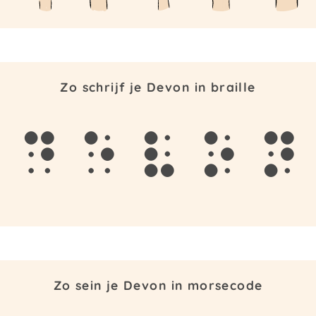
Zo schrijf je Devon in braille
d
e
v
o
n
Zo sein je Devon in morsecode