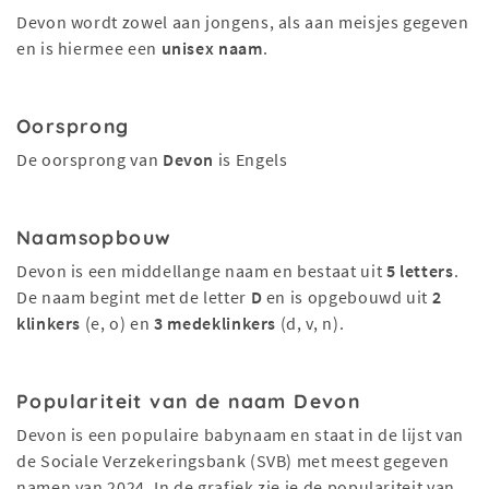
Devon wordt zowel aan jongens, als aan meisjes gegeven
en is hiermee een
unisex naam
.
Oorsprong
De oorsprong van
Devon
is Engels
Naamsopbouw
Devon is een middellange naam en bestaat uit
5 letters
.
De naam begint met de letter
D
en is opgebouwd uit
2
klinkers
(e, o) en
3 medeklinkers
(d, v, n).
Populariteit van de naam Devon
Devon is een populaire babynaam en staat in de lijst van
de Sociale Verzekeringsbank (SVB) met meest gegeven
namen van 2024. In de grafiek zie je de populariteit van