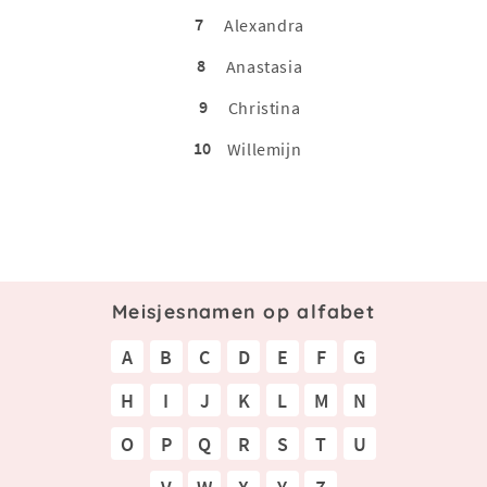
7
Alexandra
8
Anastasia
9
Christina
10
Willemijn
Meisjesnamen op alfabet
A
B
C
D
E
F
G
H
I
J
K
L
M
N
O
P
Q
R
S
T
U