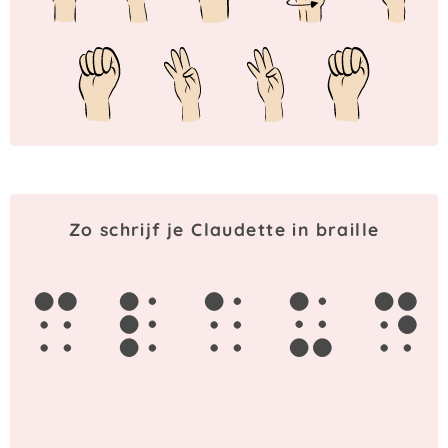
Zo schrijf je Claudette in braille
c
l
a
u
d