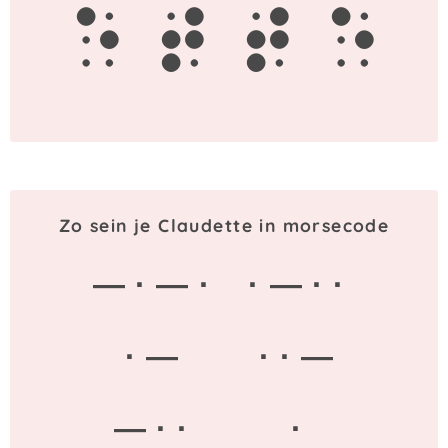
e
t
t
e
Zo sein je Claudette in morsecode
— · — ·
· — · ·
· —
· · —
— · ·
·