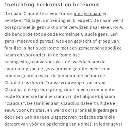
Toelichting herkomst en betekenis
De naam Claudette is een Franse
meisjesnaam
en
betekent "Bijlage, omheining en kreupel". De naam werd
oorspronkelijk gebruikt om te verwijzen naar elke vrouw
die behoorde tot de oude Romeinse
Claudia
gens. Een
gens (meervoud gentes) was een geslacht of groep van
familiae in het oude Rome met een gemeenschappelijke
naam en voorouder. In de Romeinse
naamgevingsconventies was de tweede naam de
aanduiding van de gens (nomen gentile, meervoud
nomina gentilia) waar de persoon toe behoorde.
Claudette is dus de Franse vrouwelijke vorm van
Claudius die zijn oorsprong vindt in een prominente
oude Romeinse familienaam van de Latijnse bijnaam
"claudus". De familienaam Claudius dateert uit de 6e
eeuw voor Christus. en werd oorspronkelijk gedragen
door een
Sabine
(een uitgestorven Italische stam die
dateert van vóór de oprichting van Rome). In ieder geval