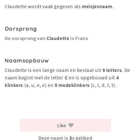
Claudette wordt vaak gegeven als
meisjesnaam
.
Oorsprong
De oorsprong van
Claudette
is Frans
Naamsopbouw
Claudette is een lange naam en bestaat uit
9 letters
. De
naam begint met de letter
C
en is opgebouwd uit
4
klinkers
(a, u, e, e) en
5 medeklinkers
(c, l, d, t, t).
Like
Deze naam is
3
x geliked