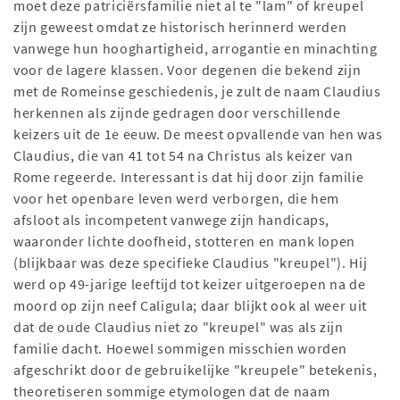
moet deze patriciërsfamilie niet al te "lam" of kreupel
zijn geweest omdat ze historisch herinnerd werden
vanwege hun hooghartigheid, arrogantie en minachting
voor de lagere klassen. Voor degenen die bekend zijn
met de Romeinse geschiedenis, je zult de naam Claudius
herkennen als zijnde gedragen door verschillende
keizers uit de 1e eeuw. De meest opvallende van hen was
Claudius, die van 41 tot 54 na Christus als keizer van
Rome regeerde. Interessant is dat hij door zijn familie
voor het openbare leven werd verborgen, die hem
afsloot als incompetent vanwege zijn handicaps,
waaronder lichte doofheid, stotteren en mank lopen
(blijkbaar was deze specifieke Claudius "kreupel"). Hij
werd op 49-jarige leeftijd tot keizer uitgeroepen na de
moord op zijn neef Caligula; daar blijkt ook al weer uit
dat de oude Claudius niet zo "kreupel" was als zijn
familie dacht. Hoewel sommigen misschien worden
afgeschrikt door de gebruikelijke "kreupele" betekenis,
theoretiseren sommige etymologen dat de naam