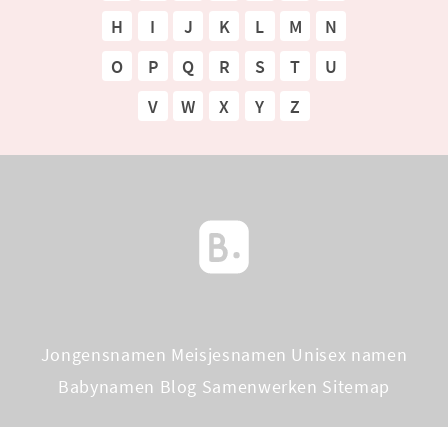
H
I
J
K
L
M
N
O
P
Q
R
S
T
U
V
W
X
Y
Z
Jongensnamen
Meisjesnamen
Unisex namen
Babynamen Blog
Samenwerken
Sitemap