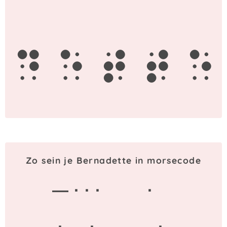
d
e
t
t
e
Zo sein je Bernadette in morsecode
— · · ·
·
· — ·
— ·