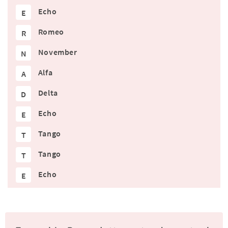
Echo
E
Romeo
R
November
N
Alfa
A
Delta
D
Echo
E
Tango
T
Tango
T
Echo
E