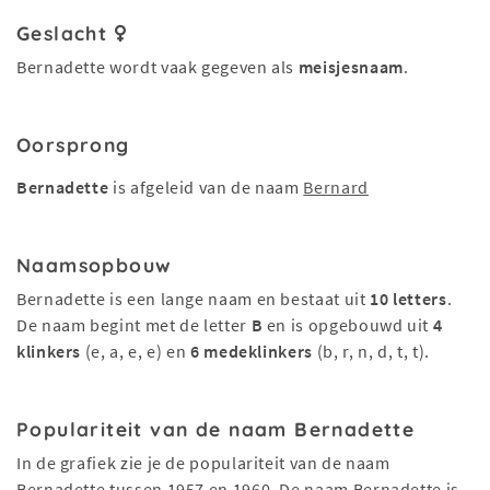
Geslacht
Bernadette wordt vaak gegeven als
meisjesnaam
.
Oorsprong
Bernadette
is afgeleid van de naam
Bernard
Naamsopbouw
Bernadette is een lange naam en bestaat uit
10 letters
.
De naam begint met de letter
B
en is opgebouwd uit
4
klinkers
(e, a, e, e) en
6 medeklinkers
(b, r, n, d, t, t).
Populariteit van de naam Bernadette
In de grafiek zie je de populariteit van de naam
Bernadette tussen 1957 en 1960. De naam Bernadette is