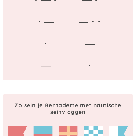
· —
— · ·
·
—
—
·
Zo sein je Bernadette met nautische
seinvlaggen