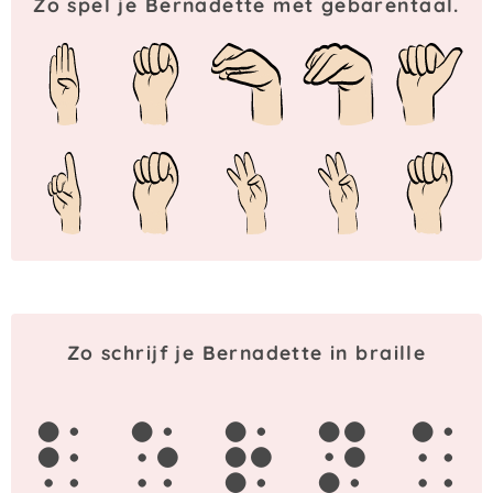
Zo spel je Bernadette met gebarentaal.
Zo schrijf je Bernadette in braille
b
e
r
n
a