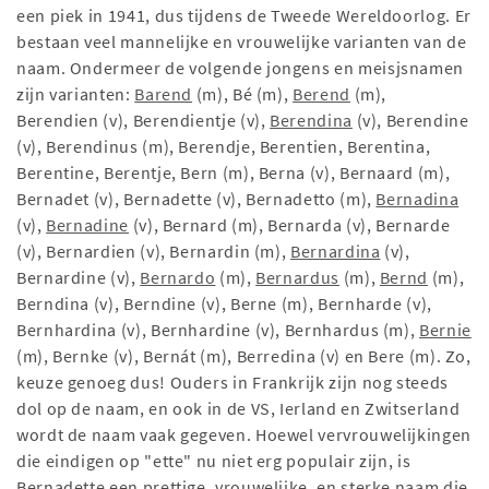
een piek in 1941, dus tijdens de Tweede Wereldoorlog. Er
bestaan veel mannelijke en vrouwelijke varianten van de
naam. Ondermeer de volgende jongens en meisjsnamen
zijn varianten:
Barend
(m), Bé (m),
Berend
(m),
Berendien (v), Berendientje (v),
Berendina
(v), Berendine
(v), Berendinus (m), Berendje, Berentien, Berentina,
Berentine, Berentje, Bern (m), Berna (v), Bernaard (m),
Bernadet (v), Bernadette (v), Bernadetto (m),
Bernadina
(v),
Bernadine
(v), Bernard (m), Bernarda (v), Bernarde
(v), Bernardien (v), Bernardin (m),
Bernardina
(v),
Bernardine (v),
Bernardo
(m),
Bernardus
(m),
Bernd
(m),
Berndina (v), Berndine (v), Berne (m), Bernharde (v),
Bernhardina (v), Bernhardine (v), Bernhardus (m),
Bernie
(m), Bernke (v), Bernát (m), Berredina (v) en Bere (m). Zo,
keuze genoeg dus! Ouders in Frankrijk zijn nog steeds
dol op de naam, en ook in de VS, Ierland en Zwitserland
wordt de naam vaak gegeven. Hoewel vervrouwelijkingen
die eindigen op "ette" nu niet erg populair zijn, is
Bernadette een prettige, vrouwelijke, en sterke naam die