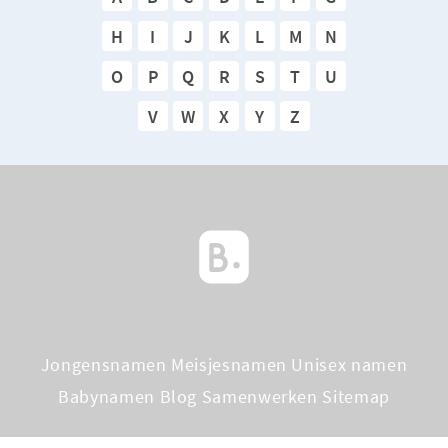
H
I
J
K
L
M
N
O
P
Q
R
S
T
U
V
W
X
Y
Z
Jongensnamen
Meisjesnamen
Unisex namen
Babynamen Blog
Samenwerken
Sitemap