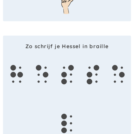
Zo schrijf je Hessel in braille
h
e
s
s
e
l