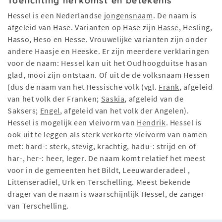
Toelichting herkomst en betekenis
Hessel is een Nederlandse
jongensnaam
. De naam is
afgeleid van Hase. Varianten op Hase zijn
Hasse
, Hesling,
Hasso, Heso en Hesse. Vrouwelijke varianten zijn onder
andere Haasje en Heeske. Er zijn meerdere verklaringen
voor de naam: Hessel kan uit het Oudhoogduitse hasan
glad, mooi zijn ontstaan. Of uit de de volksnaam Hessen
(dus de naam van het Hessische volk (vgl.
Frank
, afgeleid
van het volk der Franken;
Saskia
, afgeleid van de
Saksers;
Engel
, afgeleid van het volk der Angelen).
Hessel is mogelijk een vleivorm van
Hendrik
. Hessel is
ook uit te leggen als sterk verkorte vleivorm van namen
met: hard-: sterk, stevig, krachtig, hadu-: strijd en of
har-, her-: heer, leger. De naam komt relatief het meest
voor in de gemeenten het Bildt, Leeuwarderadeel ,
Littenseradiel, Urk en Terschelling. Meest bekende
drager van de naam is waarschijnlijk Hessel, de zanger
van Terschelling.