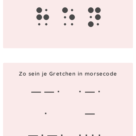
h
e
n
Zo sein je Gretchen in morsecode
— — ·
· — ·
·
—
— · — ·
· · · ·