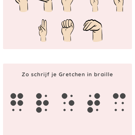
Zo schrijf je Gretchen in braille
g
r
e
t
c