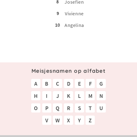
8
Josefien
9
Vivienne
10
Angelina
Meisjesnamen op alfabet
A
B
C
D
E
F
G
H
I
J
K
L
M
N
O
P
Q
R
S
T
U
V
W
X
Y
Z