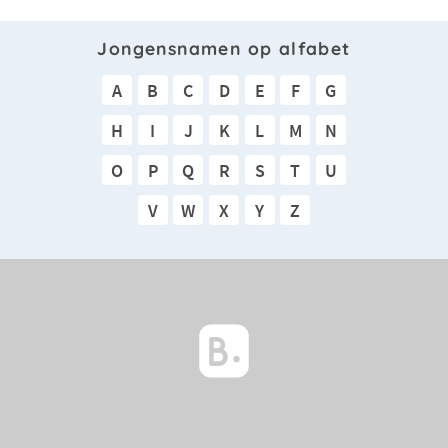
Jongensnamen op alfabet
A
B
C
D
E
F
G
H
I
J
K
L
M
N
O
P
Q
R
S
T
U
V
W
X
Y
Z