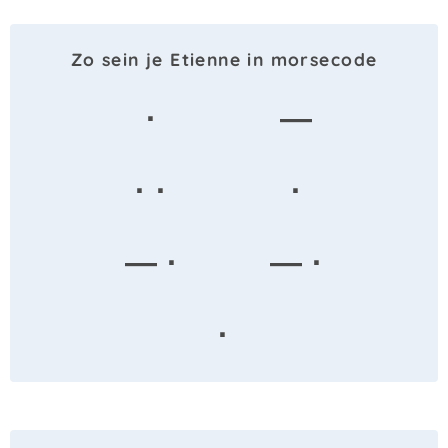
Zo sein je Etienne in morsecode
·
—
· ·
·
— ·
— ·
·