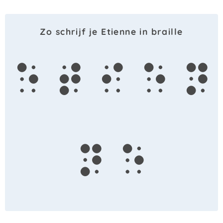
Zo schrijf je Etienne in braille
e
t
i
e
n
n
e