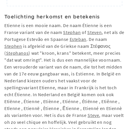
Toelichting herkomst en betekenis
Etienne is een mooie naam. De naam Étienne is een
Franse variant van de naam
Stephan
of
Steven
, net als de
Portugese Estevão en Spaanse
Esteban
. De naam
Stephen
is afgeleid van de Griekse naam Στέφανος
(
Stephanos
) wat "kroon, krans" betekent, meer precies
"dat wat omringt". Het is dus een mannelijke voornaam.
Een verouderde variant van de naam, die tot het midden
van de 17e eeuw gangbaar was, is Estienne. In België en
Nederland kiezen ouders het vaakst voor de
spellingsvariant Etienne, maar in Frankrijk is het toch
echt Étienne. In Nederland en België komen ook ook
Etiënne , Étienne , Etiènne , Etiénne , Étiënne , Etiênne ,
Etïenne , Etiennë , Ètienne , Ētienne , Etienné en Etiennè
als varianten voor. Het is dus de Franse
Steve
, maar voelt
oh zo veel chique en hoffelijk. Veel gebruikt en nog