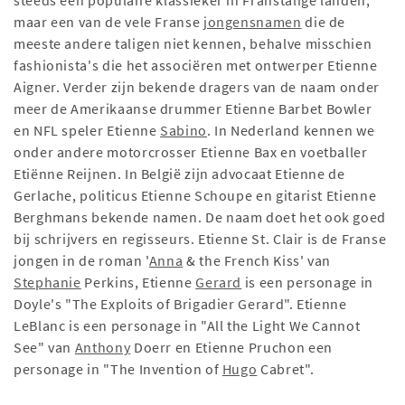
steeds een populaire klassieker in Franstalige landen,
maar een van de vele Franse
jongensnamen
die de
meeste andere taligen niet kennen, behalve misschien
fashionista's die het associëren met ontwerper Etienne
Aigner. Verder zijn bekende dragers van de naam onder
meer de Amerikaanse drummer Etienne Barbet Bowler
en NFL speler Etienne
Sabino
. In Nederland kennen we
onder andere motorcrosser Etienne Bax en voetballer
Etiënne Reijnen. In België zijn advocaat Etienne de
Gerlache, politicus Etienne Schoupe en gitarist Etienne
Berghmans bekende namen. De naam doet het ook goed
bij schrijvers en regisseurs. Etienne St. Clair is de Franse
jongen in de roman '
Anna
& the French Kiss' van
Stephanie
Perkins, Etienne
Gerard
is een personage in
Doyle's "The Exploits of Brigadier Gerard". Etienne
LeBlanc is een personage in "All the Light We Cannot
See" van
Anthony
Doerr en Etienne Pruchon een
personage in "The Invention of
Hugo
Cabret".